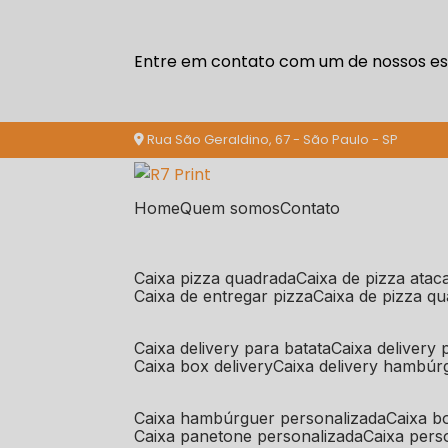
Entre em contato com um de nossos esp
Rua São Geraldino, 67 - São Paulo - SP
Home
Quem somos
Contato
caixa pizza quadrada
caixa de pizza ata
caixa de entregar pizza
caixa de pizza q
caixa delivery para batata
caixa delivery
caixa box delivery
caixa delivery hambúr
caixa hambúrguer personalizada
caixa 
caixa panetone personalizada
caixa per