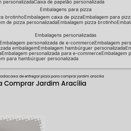
m personalizada
caixa de papelão personalizada
embalagens para pizza
za brotinho
embalagem caixa de pizza
embalagem para pizz
em de pizza personalizada
embalagem pizza brotinho
emba
embalagens personalizadas
embalagem personalizada de e-commerce
embalagem per
alizada embalagem
embalagem hambúrguer personalizada
e
a
embalagem personalizada para e-commerce
embalagem p
em para hambúrguer personalizada
rada
caixa de entregar pizza para comprar jardim aracilia
ra Comprar Jardim Aracília