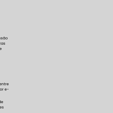
essão
zas
e
entre
or e-
de
ões