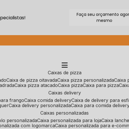
Faça seu orçamento ago
ecialistas!
mesmo
(11) 2640-9264
caixas de pizza
cado
caixa de pizza oitavada
caixa pizza personalizada
caixa
uadrada
caixa pizza atacado
caixa pizza
caixa para pizza
cai
caixas delivery
 para frango
caixa comida delivery
caixa de delivery para esf
guer
caixa delivery personalizada
caixa para comida deliver
caixas personalizadas
bolo personalizada
caixa personalizada para loja
caixa lanch
sonalizada com logomarca
caixa personalizada para e-com