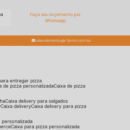
ra
Faça seu orçamento por
Whatsapp
(11) 98784-6664
atendimento@r7print.com.br
 para entregar pizza
xa de pizza personalizada
caixa de pizza
iha
caixa delivery para salgados
y
caixa delivery
caixa delivery para pizza
e personalizada
merce
caixa para pizza personalizada