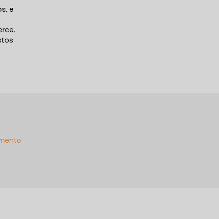
s, e
rce.
stos
mento