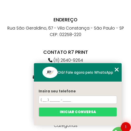
ENDEREÇO
Rua São Geraldino, 67 - Vila Constança - São Paulo - SP
CEP: 02258-220
CONTATO R7 PRINT
(11) 2640-9264
(11) 98784-6664
Olá! Fale agora pelo WhatsApp
atendimento@r7print.com.br
Insira seu telefone
MENU
Home
Quem somos
INICIAR CONVERSA
Contato
Categorias
1