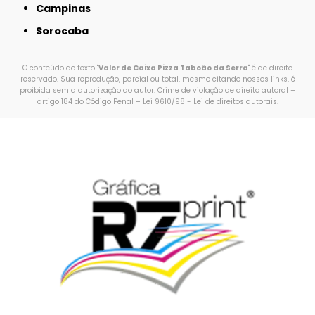
Campinas
Sorocaba
O conteúdo do texto "
Valor de Caixa Pizza Taboão da Serra
" é de direito
reservado. Sua reprodução, parcial ou total, mesmo citando nossos links, é
proibida sem a autorização do autor. Crime de violação de direito autoral –
artigo 184 do Código Penal –
Lei 9610/98 - Lei de direitos autorais
.