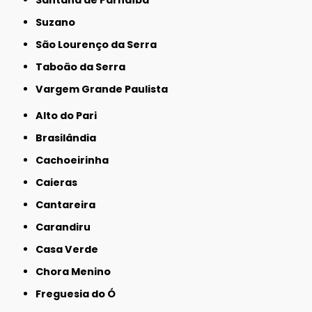
Santana de Parnaíba
Suzano
São Lourenço da Serra
Taboão da Serra
Vargem Grande Paulista
Alto do Pari
Brasilândia
Cachoeirinha
Caieras
Cantareira
Carandiru
Casa Verde
Chora Menino
Freguesia do Ó