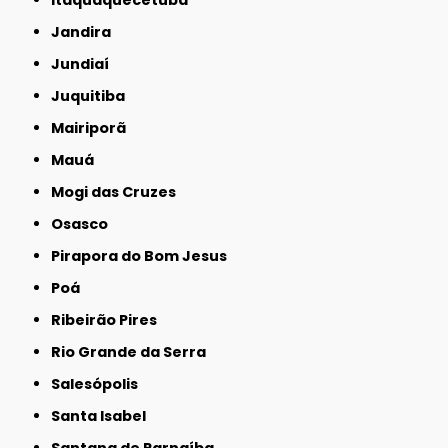
Itaquaquecetuba
Jandira
Jundiaí
Juquitiba
Mairiporã
Mauá
Mogi das Cruzes
Osasco
Pirapora do Bom Jesus
Poá
Ribeirão Pires
Rio Grande da Serra
Salesópolis
Santa Isabel