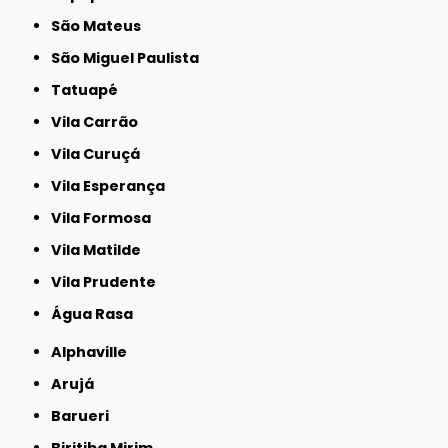
São Mateus
São Miguel Paulista
Tatuapé
Vila Carrão
Vila Curuçá
Vila Esperança
Vila Formosa
Vila Matilde
Vila Prudente
Água Rasa
Alphaville
Arujá
Barueri