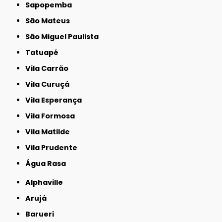
Sapopemba
São Mateus
São Miguel Paulista
Tatuapé
Vila Carrão
Vila Curuçá
Vila Esperança
Vila Formosa
Vila Matilde
Vila Prudente
Água Rasa
Alphaville
Arujá
Barueri