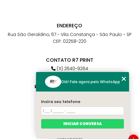
ENDEREÇO
Rua São Geraldino, 67 - Vila Constança - São Paulo - SP
CEP: 02258-220
CONTATO R7 PRINT
(11) 2640-9264
(11) 98784-6664
Olá! Fale agora pelo WhatsApp
atendimento@r7print.com.br
Insira seu telefone
MENU
Home
Quem somos
INICIAR CONVERSA
Contato
Categorias