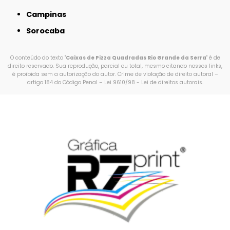
Campinas
Sorocaba
O conteúdo do texto "
Caixas de Pizza Quadradas Rio Grande da Serra
" é de
direito reservado. Sua reprodução, parcial ou total, mesmo citando nossos links,
é proibida sem a autorização do autor. Crime de violação de direito autoral –
artigo 184 do Código Penal –
Lei 9610/98 - Lei de direitos autorais
.