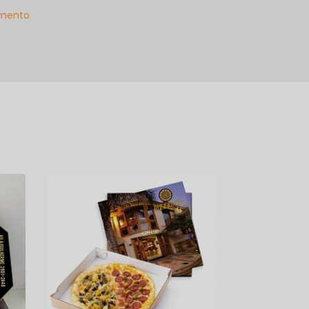
mento