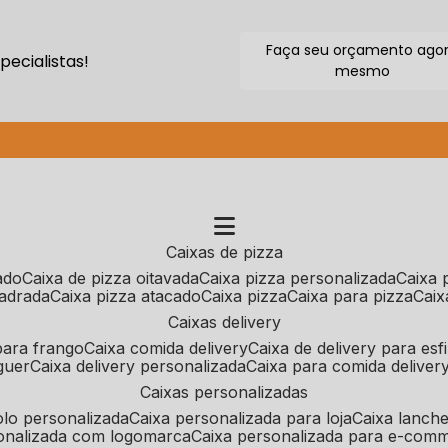
Faça seu orçamento ago
ecialistas!
mesmo
(11) 2640-9264
caixas de pizza
cado
caixa de pizza oitavada
caixa pizza personalizada
caixa
uadrada
caixa pizza atacado
caixa pizza
caixa para pizza
cai
caixas delivery
 para frango
caixa comida delivery
caixa de delivery para esf
guer
caixa delivery personalizada
caixa para comida deliver
caixas personalizadas
bolo personalizada
caixa personalizada para loja
caixa lanch
sonalizada com logomarca
caixa personalizada para e-com