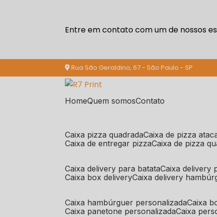
Entre em contato com um de nossos esp
Rua São Geraldino, 67 - São Paulo - SP
Home
Quem somos
Contato
caixa pizza quadrada
caixa de pizza ata
caixa de entregar pizza
caixa de pizza q
caixa delivery para batata
caixa delivery
caixa box delivery
caixa delivery hambúr
caixa hambúrguer personalizada
caixa 
caixa panetone personalizada
caixa per