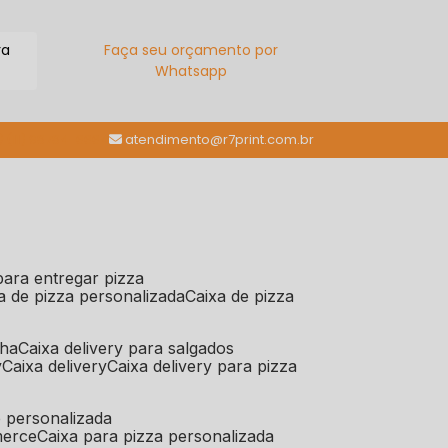
ra
Faça seu orçamento por
Whatsapp
(11) 98784-6664
atendimento@r7print.com.br
 para entregar pizza
xa de pizza personalizada
caixa de pizza
iha
caixa delivery para salgados
y
caixa delivery
caixa delivery para pizza
e personalizada
merce
caixa para pizza personalizada