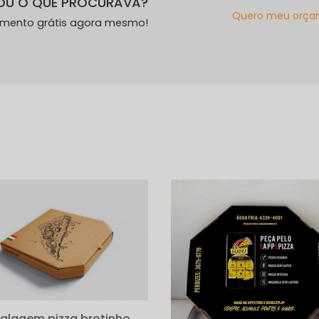
OU O QUE PROCURAVA?
Quero meu orça
amento grátis agora mesmo!
s
lagem pizza brotinho