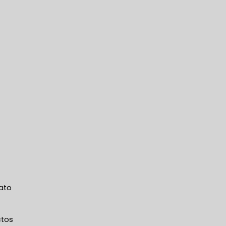
ato
ctos