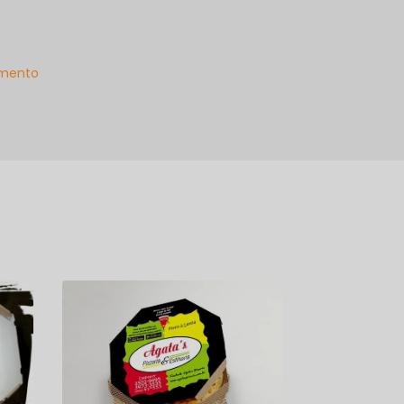
mento