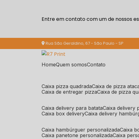
Entre em contato com um de nossos esp
Rua São Geraldino, 67 - São Paulo - SP
Home
Quem somos
Contato
caixa pizza quadrada
caixa de pizza ata
caixa de entregar pizza
caixa de pizza q
caixa delivery para batata
caixa delivery
caixa box delivery
caixa delivery hambúr
caixa hambúrguer personalizada
caixa 
caixa panetone personalizada
caixa per