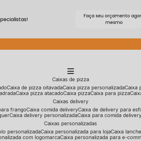
Faça seu orçamento ago
ecialistas!
mesmo
(11) 2640-9264
caixas de pizza
cado
caixa de pizza oitavada
caixa pizza personalizada
caixa
uadrada
caixa pizza atacado
caixa pizza
caixa para pizza
cai
caixas delivery
 para frango
caixa comida delivery
caixa de delivery para esf
guer
caixa delivery personalizada
caixa para comida deliver
caixas personalizadas
bolo personalizada
caixa personalizada para loja
caixa lanch
sonalizada com logomarca
caixa personalizada para e-com