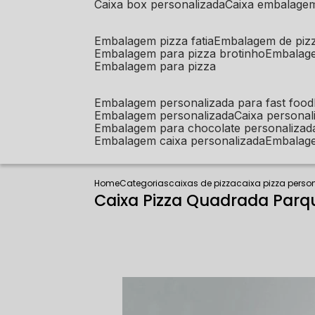
caixa box personalizada
caixa embalage
embalagem pizza fatia
embalagem de piz
embalagem para pizza brotinho
embalag
embalagem para pizza
embalagem personalizada para fast food
embalagem personalizada
caixa person
embalagem para chocolate personalizad
embalagem caixa personalizada
embalag
Home
Categorias
caixas de pizza
caixa pizza perso
Caixa Pizza Quadrada Par