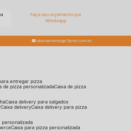
ra
Faça seu orçamento por
Whatsapp
(11) 98784-6664
atendimento@r7print.com.br
 para entregar pizza
xa de pizza personalizada
caixa de pizza
iha
caixa delivery para salgados
y
caixa delivery
caixa delivery para pizza
e personalizada
merce
caixa para pizza personalizada