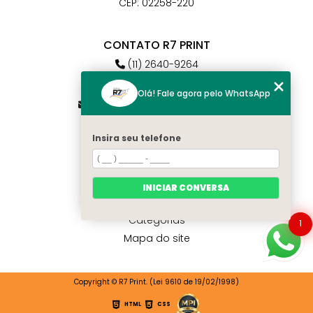
CEP: 02258-220
CONTATO R7 PRINT
(11) 2640-9264
(11) 98784-6664
Olá! Fale agora pelo WhatsApp
atendimento@r7print.com.br
Insira seu telefone
MENU
Home
Quem somos
INICIAR CONVERSA
Contato
Categorias
1
Mapa do site
Copyright © R7 Print. (Lei 9610 de 19/02/1998)
HTML
CSS