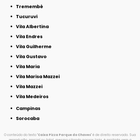
Tremembé
Tucuruvi
Vila Albertina
Vila Endres
Vila Guilherme
Vila Gustavo
Vila Maria
Vila Marisa Mazzei
Vila Mazzei
Vila Medeiros
Campinas
Sorocaba
O conteúdo do texto "
Caixa Pizza Parque do Chaves
" é de direito reservado. Sua
reprodução, parcial ou total, mesmo citando nossos links, é proibida sem a