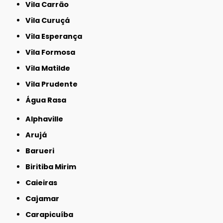
Vila Carrão
Vila Curuçá
Vila Esperança
Vila Formosa
Vila Matilde
Vila Prudente
Água Rasa
Alphaville
Arujá
Barueri
Biritiba Mirim
Caieiras
Cajamar
Carapicuíba