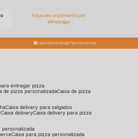
ra
Faça seu orçamento por
Whatsapp
(11) 98784-6664
atendimento@r7print.com.br
 para entregar pizza
xa de pizza personalizada
caixa de pizza
iha
caixa delivery para salgados
y
caixa delivery
caixa delivery para pizza
e personalizada
merce
caixa para pizza personalizada