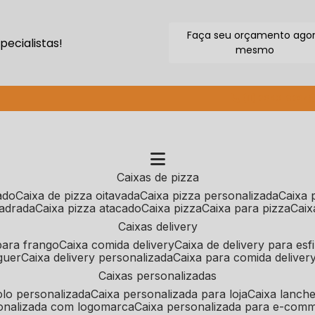
Faça seu orçamento ago
ecialistas!
mesmo
(11) 2640-9264
caixas de pizza
cado
caixa de pizza oitavada
caixa pizza personalizada
caixa
uadrada
caixa pizza atacado
caixa pizza
caixa para pizza
cai
caixas delivery
 para frango
caixa comida delivery
caixa de delivery para esf
guer
caixa delivery personalizada
caixa para comida deliver
caixas personalizadas
bolo personalizada
caixa personalizada para loja
caixa lanch
sonalizada com logomarca
caixa personalizada para e-com