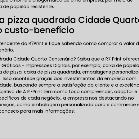
taque o nome e a logomarca de uma empresa, por meio de
a de papelão resistente.
xa pizza quadrada Cidade Quart
 custo-benefício
atendente da R7Print e fique sabendo como comprar a valor 
nário.
adrada Cidade Quarto Centenário? Saiba que a R7 Print oferec
Gráficas - Impressões Digitais, por exemplo, caixa de papel
xa de pizza, caixa de pizza quadrada, embalagens personaliza
os. Isso acontece graças aos investimentos da empresa com
lidade, buscando sempre a satisfação do cliente e a excelênc
bjetivo de A R7Print tem como foco compreender, adaptar e
specíficos de cada negócio., a empresa nos destacando no
rviços, como embalagem personalizada para e commerce 
 conosco para mais informações.