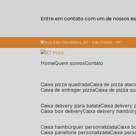
Entre em contato com um de nossos esp
Rua São Geraldino, 67 - São Paulo - SP
Home
Quem somos
Contato
caixa pizza quadrada
caixa de pizza ata
caixa de entregar pizza
caixa de pizza q
caixa delivery para batata
caixa delivery
caixa box delivery
caixa delivery hambúr
caixa hambúrguer personalizada
caixa 
caixa panetone personalizada
caixa per