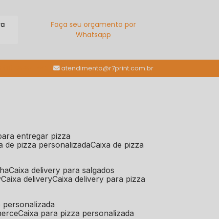
ra
Faça seu orçamento por
Whatsapp
(11) 98784-6664
atendimento@r7print.com.br
 para entregar pizza
xa de pizza personalizada
caixa de pizza
iha
caixa delivery para salgados
y
caixa delivery
caixa delivery para pizza
e personalizada
merce
caixa para pizza personalizada