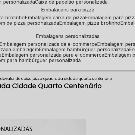
m personalizada
caixa de papelão personalizada
embalagens para pizza
za brotinho
embalagem caixa de pizza
embalagem para pizz
em de pizza personalizada
embalagem pizza brotinho
emba
embalagens personalizadas
embalagem personalizada de e-commerce
embalagem per
alizada embalagem
embalagem hambúrguer personalizada
e
a
embalagem personalizada para e-commerce
embalagem p
em para hambúrguer personalizada
ado
valor de caixa pizza quadrada cidade quarto centenario
ada Cidade Quarto Centenário