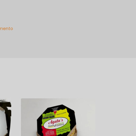
mento