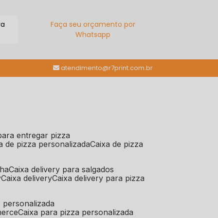
ra
Faça seu orçamento por
Whatsapp
(11) 98784-6664
atendimento@r7print.com.br
 para entregar pizza
xa de pizza personalizada
caixa de pizza
iha
caixa delivery para salgados
y
caixa delivery
caixa delivery para pizza
e personalizada
merce
caixa para pizza personalizada