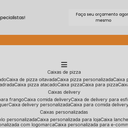
Faça seu orçamento ago
ecialistas!
mesmo
(11) 2640-9264
caixas de pizza
cado
caixa de pizza oitavada
caixa pizza personalizada
caixa
uadrada
caixa pizza atacado
caixa pizza
caixa para pizza
cai
caixas delivery
 para frango
caixa comida delivery
caixa de delivery para esf
guer
caixa delivery personalizada
caixa para comida deliver
caixas personalizadas
bolo personalizada
caixa personalizada para loja
caixa lanch
sonalizada com logomarca
caixa personalizada para e-com