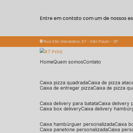
Entre em contato com um de nossos esp
Rua São Geraldino, 67 - São Paulo - SP
Home
Quem somos
Contato
caixa pizza quadrada
caixa de pizza ata
caixa de entregar pizza
caixa de pizza q
caixa delivery para batata
caixa delivery
caixa box delivery
caixa delivery hambúr
caixa hambúrguer personalizada
caixa 
caixa panetone personalizada
caixa per