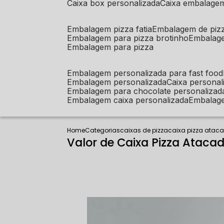
caixa box personalizada
caixa embalage
embalagem pizza fatia
embalagem de piz
embalagem para pizza brotinho
embalag
embalagem para pizza
embalagem personalizada para fast food
embalagem personalizada
caixa person
embalagem para chocolate personalizad
embalagem caixa personalizada
embalag
Home
Categorias
caixas de pizza
caixa pizza atac
Valor de Caixa Pizza Ataca