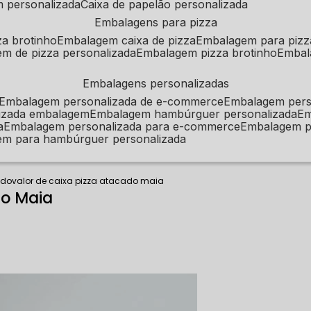
m personalizada
caixa de papelão personalizada
embalagens para pizza
za brotinho
embalagem caixa de pizza
embalagem para pizz
em de pizza personalizada
embalagem pizza brotinho
emba
embalagens personalizadas
embalagem personalizada de e-commerce
embalagem per
alizada embalagem
embalagem hambúrguer personalizada
e
a
embalagem personalizada para e-commerce
embalagem p
em para hambúrguer personalizada
ado
valor de caixa pizza atacado maia
do Maia