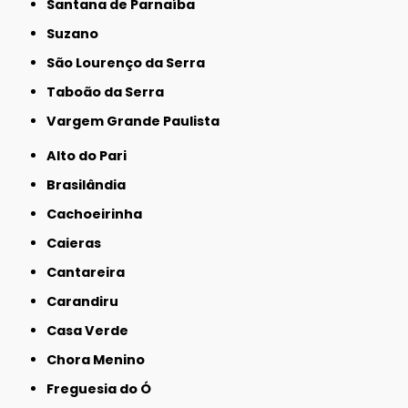
Santana de Parnaíba
Suzano
São Lourenço da Serra
Taboão da Serra
Vargem Grande Paulista
Alto do Pari
Brasilândia
Cachoeirinha
Caieras
Cantareira
Carandiru
Casa Verde
Chora Menino
Freguesia do Ó