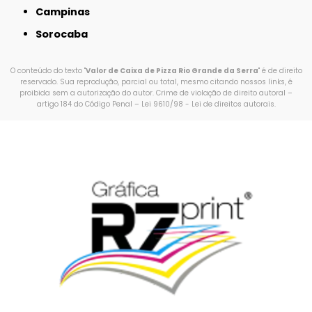
Campinas
Sorocaba
O conteúdo do texto "
Valor de Caixa de Pizza Rio Grande da Serra
" é de direito
reservado. Sua reprodução, parcial ou total, mesmo citando nossos links, é
proibida sem a autorização do autor. Crime de violação de direito autoral –
artigo 184 do Código Penal –
Lei 9610/98 - Lei de direitos autorais
.