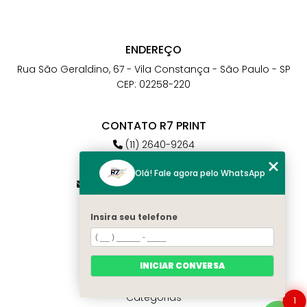
ENDEREÇO
Rua São Geraldino, 67 - Vila Constança - São Paulo - SP
CEP: 02258-220
CONTATO R7 PRINT
(11) 2640-9264
(11) 98784-6664
Olá! Fale agora pelo WhatsApp
atendimento@r7print.com.br
Insira seu telefone
MENU
Home
Quem somos
INICIAR CONVERSA
Contato
Categorias
1