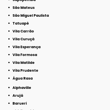
São Mateus
São Miguel Paulista
Tatuapé
Vila Carrão
Vila Curuçá
Vila Esperança
Vila Formosa
Vila Matilde
Vila Prudente
Água Rasa
Alphaville
Arujá
Barueri