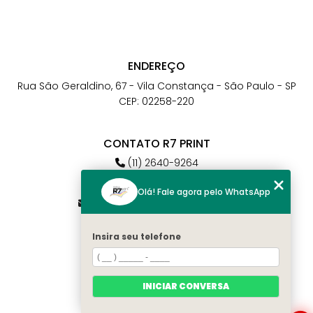
ENDEREÇO
Rua São Geraldino, 67 - Vila Constança - São Paulo - SP
CEP: 02258-220
CONTATO R7 PRINT
(11) 2640-9264
(11) 98784-6664
Olá! Fale agora pelo WhatsApp
atendimento@r7print.com.br
Insira seu telefone
MENU
Home
Quem somos
INICIAR CONVERSA
Contato