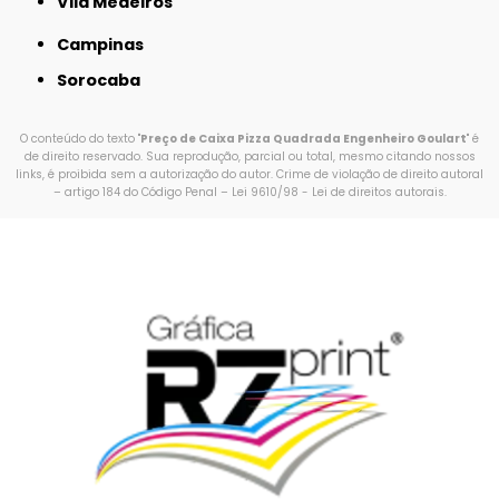
Vila Medeiros
Campinas
Sorocaba
O conteúdo do texto "
Preço de Caixa Pizza Quadrada Engenheiro Goulart
" é
de direito reservado. Sua reprodução, parcial ou total, mesmo citando nossos
links, é proibida sem a autorização do autor. Crime de violação de direito autoral
– artigo 184 do Código Penal –
Lei 9610/98 - Lei de direitos autorais
.