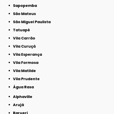
Sapopemba
São Mateus
São Miguel Paulista
Tatuapé
Vila Carrão
Vila Curuçá
Vila Esperança
Vila Formosa
Vila Matilde
Vila Prudente
Água Rasa
Alphaville
Arujá
Barueri