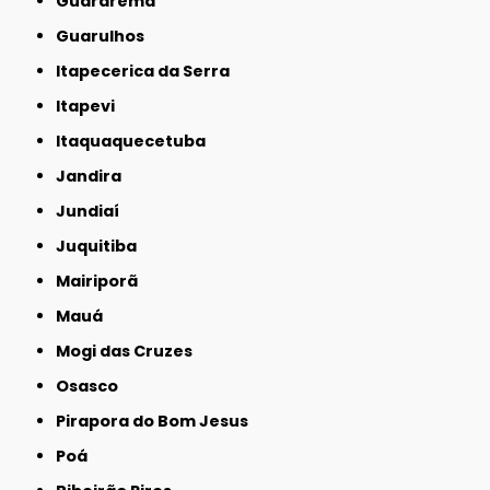
Guararema
Guarulhos
Itapecerica da Serra
Itapevi
Itaquaquecetuba
Jandira
Jundiaí
Juquitiba
Mairiporã
Mauá
Mogi das Cruzes
Osasco
Pirapora do Bom Jesus
Poá