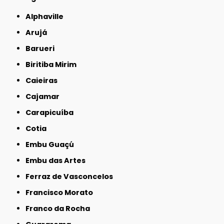
Alphaville
Arujá
Barueri
Biritiba Mirim
Caieiras
Cajamar
Carapicuíba
Cotia
Embu Guaçú
Embu das Artes
Ferraz de Vasconcelos
Francisco Morato
Franco da Rocha