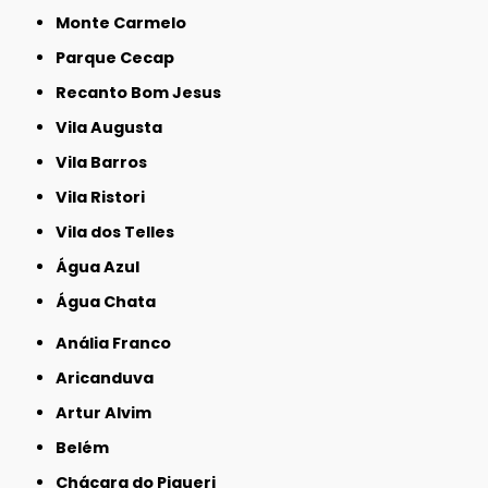
Monte Carmelo
Parque Cecap
Recanto Bom Jesus
Vila Augusta
Vila Barros
Vila Ristori
Vila dos Telles
Água Azul
Água Chata
Anália Franco
Aricanduva
Artur Alvim
Belém
Chácara do Piqueri