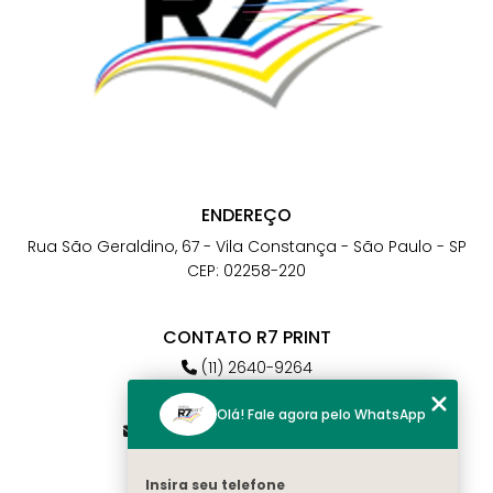
ENDEREÇO
Rua São Geraldino, 67 - Vila Constança - São Paulo - SP
CEP: 02258-220
CONTATO R7 PRINT
(11) 2640-9264
(11) 98784-6664
Olá! Fale agora pelo WhatsApp
atendimento@r7print.com.br
Insira seu telefone