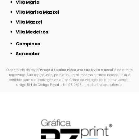
Vila Maria
Vila Marisa Mazzei
Vila Mazzei
Vila Medeiros
Campinas
Sorocaba
O conteúdo do texto "
Preço de Caixa Pizza Atacado Vila Mazzei
" é de direito
reservado. Sua reprodução, parcial ou total, mesmo citando nossos links, é
proibida sem a autorização do autor. Crime de violação de direito autoral –
artigo 184 do Código Penal –
Lei 9610/98 - Lei de direitos autorais
.