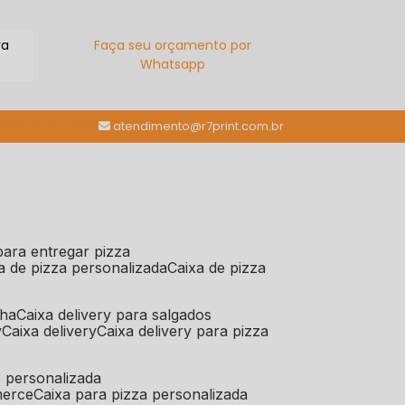
ra
Faça seu orçamento por
Whatsapp
(11) 98784-6664
atendimento@r7print.com.br
 para entregar pizza
xa de pizza personalizada
caixa de pizza
iha
caixa delivery para salgados
y
caixa delivery
caixa delivery para pizza
e personalizada
merce
caixa para pizza personalizada