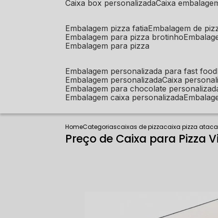
caixa box personalizada
caixa embalage
embalagem pizza fatia
embalagem de piz
embalagem para pizza brotinho
embalag
embalagem para pizza
embalagem personalizada para fast food
embalagem personalizada
caixa person
embalagem para chocolate personalizad
embalagem caixa personalizada
embalag
Home
Categorias
caixas de pizza
caixa pizza atac
Preço de Caixa para Pizza V