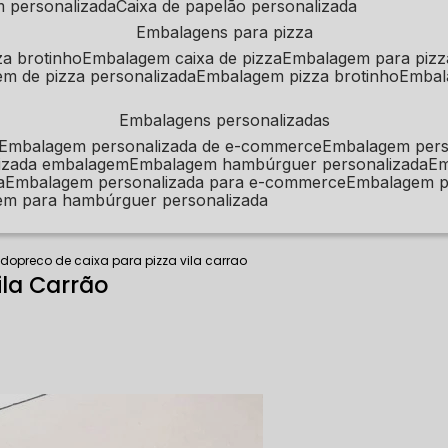
m personalizada
caixa de papelão personalizada
embalagens para pizza
za brotinho
embalagem caixa de pizza
embalagem para pizz
em de pizza personalizada
embalagem pizza brotinho
emba
embalagens personalizadas
embalagem personalizada de e-commerce
embalagem per
alizada embalagem
embalagem hambúrguer personalizada
e
a
embalagem personalizada para e-commerce
embalagem p
em para hambúrguer personalizada
ado
preco de caixa para pizza vila carrao
ila Carrão