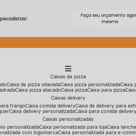
Faça seu orçamento ago
ecialistas!
mesmo
(11) 2640-9264
caixas de pizza
cado
caixa de pizza oitavada
caixa pizza personalizada
caixa
uadrada
caixa pizza atacado
caixa pizza
caixa para pizza
cai
caixas delivery
 para frango
caixa comida delivery
caixa de delivery para esf
guer
caixa delivery personalizada
caixa para comida deliver
caixas personalizadas
bolo personalizada
caixa personalizada para loja
caixa lanch
sonalizada com logomarca
caixa personalizada para e-com