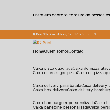
Entre em contato com um de nossos esp
Rua São Geraldino, 67 - São Paulo - SP
Home
Quem somos
Contato
caixa pizza quadrada
caixa de pizza ata
caixa de entregar pizza
caixa de pizza q
caixa delivery para batata
caixa delivery
caixa box delivery
caixa delivery hambúr
caixa hambúrguer personalizada
caixa 
caixa panetone personalizada
caixa per