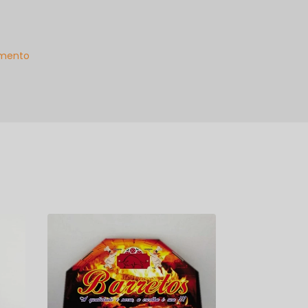
mento