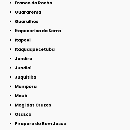
Franco da Rocha
Guararema
Guarulhos
Itapecerica da Serra
Itapevi
Itaquaquecetuba
Jandira
Jundiaí
Juquitiba
Mairiporã
Mauá
Mogi das Cruzes
Osasco
Pirapora do Bom Jesus