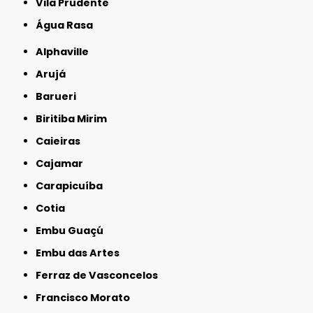
Vila Prudente
Água Rasa
Alphaville
Arujá
Barueri
Biritiba Mirim
Caieiras
Cajamar
Carapicuíba
Cotia
Embu Guaçú
Embu das Artes
Ferraz de Vasconcelos
Francisco Morato