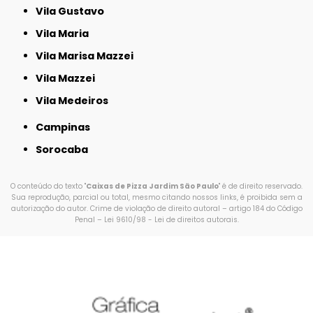
Vila Gustavo
Vila Maria
Vila Marisa Mazzei
Vila Mazzei
Vila Medeiros
Campinas
Sorocaba
O conteúdo do texto "
Caixas de Pizza Jardim São Paulo
" é de direito reservado.
Sua reprodução, parcial ou total, mesmo citando nossos links, é proibida sem a
autorização do autor. Crime de violação de direito autoral – artigo 184 do Código
Penal –
Lei 9610/98 - Lei de direitos autorais
.