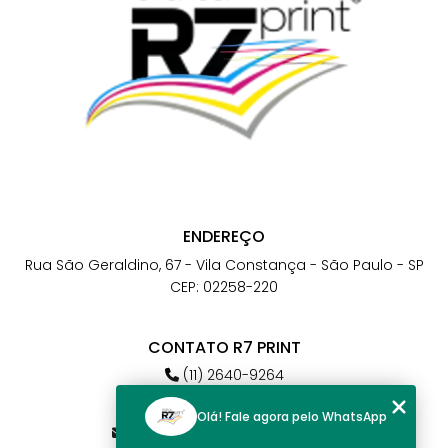
ENDEREÇO
Rua São Geraldino, 67 - Vila Constança - São Paulo - SP
CEP: 02258-220
CONTATO R7 PRINT
(11) 2640-9264
(11) 98784-6664
Olá! Fale agora pelo WhatsApp
atendimento@r7print.com.br