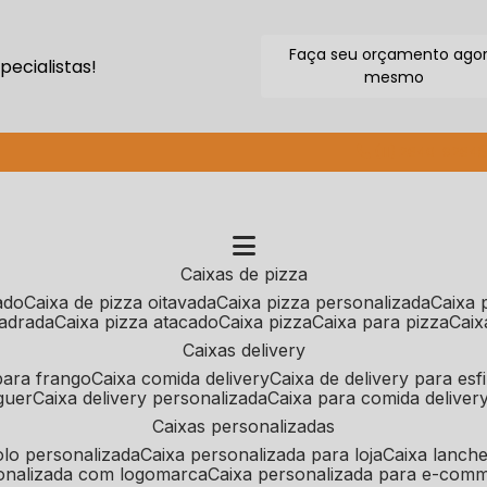
Faça seu orçamento ago
ecialistas!
mesmo
(11) 2640-9264
caixas de pizza
cado
caixa de pizza oitavada
caixa pizza personalizada
caixa
uadrada
caixa pizza atacado
caixa pizza
caixa para pizza
cai
caixas delivery
 para frango
caixa comida delivery
caixa de delivery para esf
guer
caixa delivery personalizada
caixa para comida deliver
caixas personalizadas
bolo personalizada
caixa personalizada para loja
caixa lanch
sonalizada com logomarca
caixa personalizada para e-com