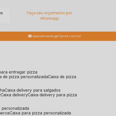
ra
Faça seu orçamento por
Whatsapp
(11) 98784-6664
atendimento@r7print.com.br
 para entregar pizza
xa de pizza personalizada
caixa de pizza
iha
caixa delivery para salgados
y
caixa delivery
caixa delivery para pizza
e personalizada
merce
caixa para pizza personalizada