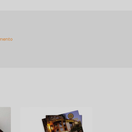
mento