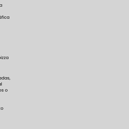
 a
áfica
izza
adas,
l
os o
to