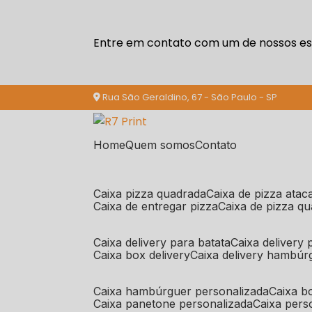
Entre em contato com um de nossos esp
Rua São Geraldino, 67 - São Paulo - SP
Home
Quem somos
Contato
caixa pizza quadrada
caixa de pizza ata
caixa de entregar pizza
caixa de pizza q
caixa delivery para batata
caixa delivery
caixa box delivery
caixa delivery hambúr
caixa hambúrguer personalizada
caixa 
caixa panetone personalizada
caixa per