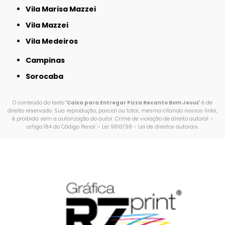
Vila Marisa Mazzei
Vila Mazzei
Vila Medeiros
Campinas
Sorocaba
O conteúdo do texto "
Caixa para Entregar Pizza Recanto Bom Jesus
" é de
direito reservado. Sua reprodução, parcial ou total, mesmo citando nossos links,
é proibida sem a autorização do autor. Crime de violação de direito autoral –
artigo 184 do Código Penal –
Lei 9610/98 - Lei de direitos autorais
.