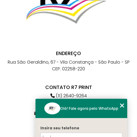
ENDEREÇO
Rua São Geraldino, 67 - Vila Constança - São Paulo - SP
CEP: 02258-220
CONTATO R7 PRINT
(11) 2640-9264
(11) 98784-6664
Olá! Fale agora pelo WhatsApp
atendimento@r7print.com.br
Insira seu telefone
MENU