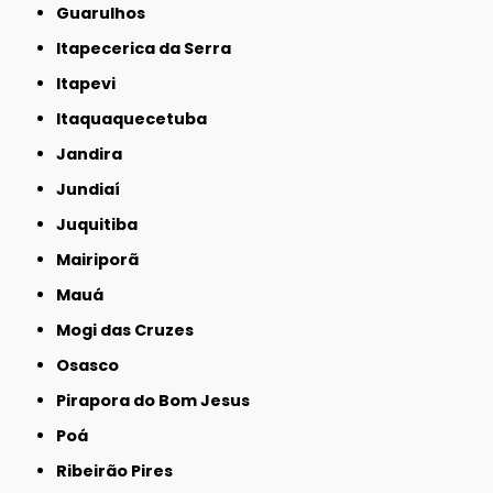
Guarulhos
Itapecerica da Serra
Itapevi
Itaquaquecetuba
Jandira
Jundiaí
Juquitiba
Mairiporã
Mauá
Mogi das Cruzes
Osasco
Pirapora do Bom Jesus
Poá
Ribeirão Pires