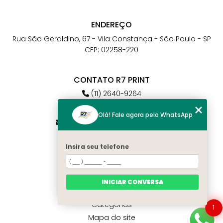
ENDEREÇO
Rua São Geraldino, 67 - Vila Constança - São Paulo - SP
CEP: 02258-220
CONTATO R7 PRINT
(11) 2640-9264
(11) 98784-6664
Olá! Fale agora pelo WhatsApp
atendimento@r7print.com.br
Insira seu telefone
MENU
Home
Quem somos
INICIAR CONVERSA
Contato
Categorias
1
Mapa do site