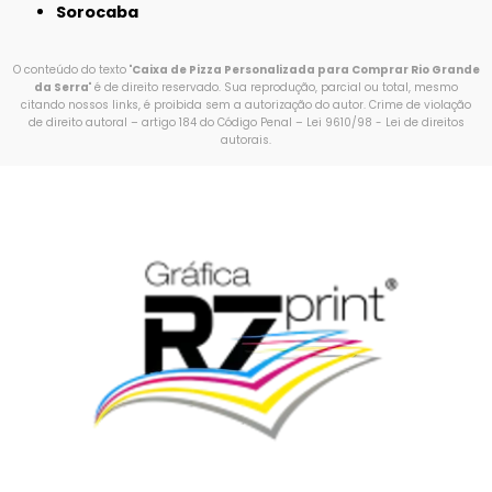
Sorocaba
O conteúdo do texto "
Caixa de Pizza Personalizada para Comprar Rio Grande
da Serra
" é de direito reservado. Sua reprodução, parcial ou total, mesmo
citando nossos links, é proibida sem a autorização do autor. Crime de violação
de direito autoral – artigo 184 do Código Penal –
Lei 9610/98 - Lei de direitos
autorais
.