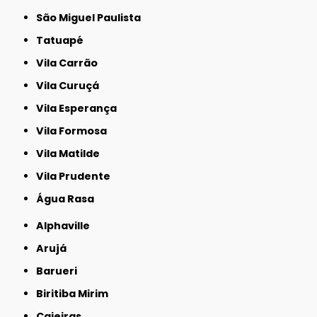
São Miguel Paulista
Tatuapé
Vila Carrão
Vila Curuçá
Vila Esperança
Vila Formosa
Vila Matilde
Vila Prudente
Água Rasa
Alphaville
Arujá
Barueri
Biritiba Mirim
Caieiras