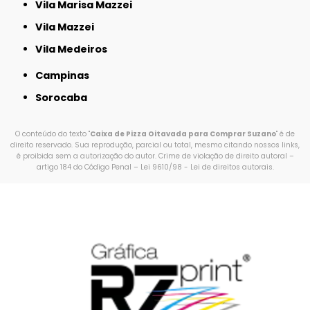
Vila Marisa Mazzei
Vila Mazzei
Vila Medeiros
Campinas
Sorocaba
O conteúdo do texto "
Caixa de Pizza Oitavada para Comprar Suzano
" é de
direito reservado. Sua reprodução, parcial ou total, mesmo citando nossos links,
é proibida sem a autorização do autor. Crime de violação de direito autoral –
artigo 184 do Código Penal –
Lei 9610/98 - Lei de direitos autorais
.