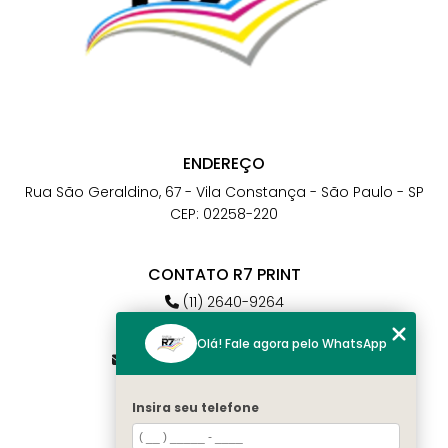
ENDEREÇO
Rua São Geraldino, 67 - Vila Constança - São Paulo - SP
CEP: 02258-220
CONTATO R7 PRINT
(11) 2640-9264
(11) 98784-6664
Olá! Fale agora pelo WhatsApp
atendimento@r7print.com.br
Insira seu telefone
MENU
Home