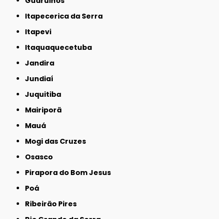
Guarulhos
Itapecerica da Serra
Itapevi
Itaquaquecetuba
Jandira
Jundiaí
Juquitiba
Mairiporã
Mauá
Mogi das Cruzes
Osasco
Pirapora do Bom Jesus
Poá
Ribeirão Pires