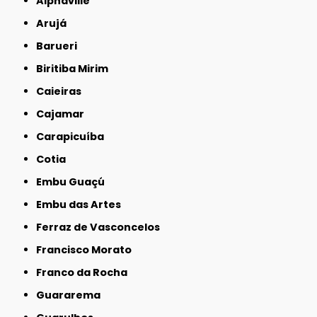
Alphaville
Arujá
Barueri
Biritiba Mirim
Caieiras
Cajamar
Carapicuíba
Cotia
Embu Guaçú
Embu das Artes
Ferraz de Vasconcelos
Francisco Morato
Franco da Rocha
Guararema