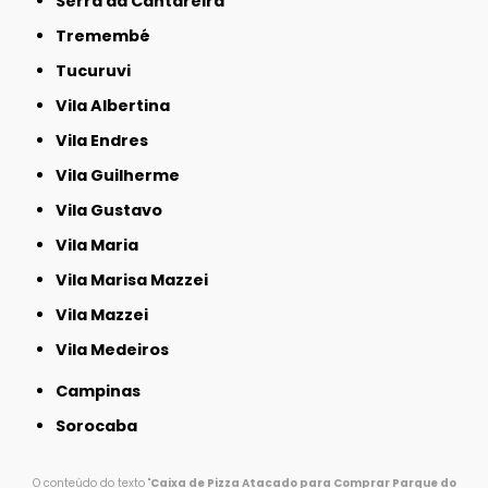
Serra da Cantareira
Tremembé
Tucuruvi
Vila Albertina
Vila Endres
Vila Guilherme
Vila Gustavo
Vila Maria
Vila Marisa Mazzei
Vila Mazzei
Vila Medeiros
Campinas
Sorocaba
O conteúdo do texto "
Caixa de Pizza Atacado para Comprar Parque do