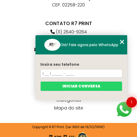
CEP: 02258-220
CONTATO R7 PRINT
(11) 2640-9264
(11) 98784-6664
Olá! Fale agora pelo WhatsApp
atendimento@r7print.com.br
Insira seu telefone
MENU
Home
Quem somos
INICIAR CONVERSA
Contato
Categorias
1
Mapa do site
Copyright © R7 Print. (Lei 9610 de 19/02/1998)
HTML
CSS