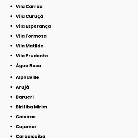
Vila Carrão
Vila Curuçá
Vila Esperança
Vila Formosa
Vila Matilde
Vila Prudente
Água Rasa
Alphaville
Arujá
Barueri
Biritiba Mirim
Caieiras
Cajamar
Carapicuíba