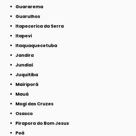
Guararema
Guarulhos
Itapecerica da Serra
Itapevi
Itaquaquecetuba
Jandira
Jundiaí
Juquitiba
Mairiporã
Mauá
Mogi das Cruzes
Osasco
Pirapora do Bom Jesus
Poá