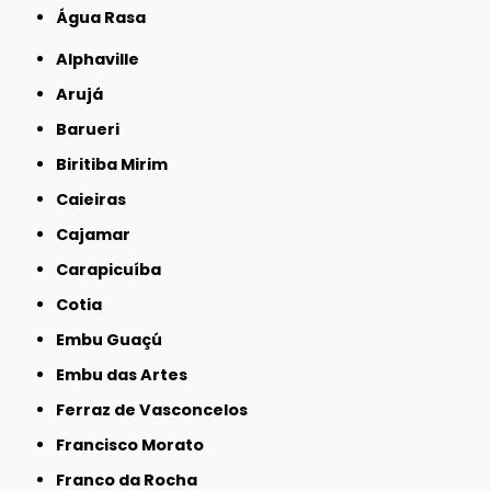
Água Rasa
Alphaville
Arujá
Barueri
Biritiba Mirim
Caieiras
Cajamar
Carapicuíba
Cotia
Embu Guaçú
Embu das Artes
Ferraz de Vasconcelos
Francisco Morato
Franco da Rocha