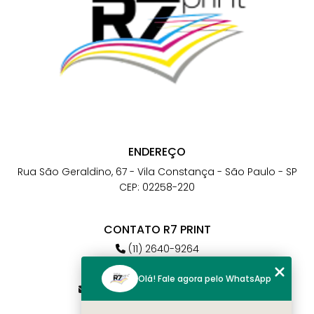
ENDEREÇO
Rua São Geraldino, 67 - Vila Constança - São Paulo - SP
CEP: 02258-220
CONTATO R7 PRINT
(11) 2640-9264
(11) 98784-6664
Olá! Fale agora pelo WhatsApp
atendimento@r7print.com.br