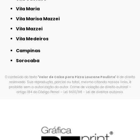
Vila Maria
Vila Marisa Mazzei
Vila Mazzei
Vila Medeiros
Campinas
Sorocaba
O conteúdo do texto "
Valor de Caixa para Pizza Lauzane Paulista
" é de direito
reservado. Sua reprodução, parcial ou total, mesmo citando nossos links, é
proibida sem a autorização do autor. Crime de violação de direito autoral –
artigo 184 do Código Penal –
Lei 9610/98 - Lei de direitos autorais
.