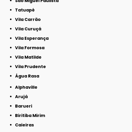
São Miguel Paulista
Tatuapé
Vila Carrão
Vila Curuçá
Vila Esperança
Vila Formosa
Vila Matilde
Vila Prudente
Água Rasa
Alphaville
Arujá
Barueri
Biritiba Mirim
Caieiras