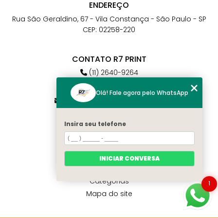
ENDEREÇO
Rua São Geraldino, 67 - Vila Constança - São Paulo - SP
CEP: 02258-220
CONTATO R7 PRINT
(11) 2640-9264
(11) 98784-6664
Olá! Fale agora pelo WhatsApp
atendimento@r7print.com.br
Insira seu telefone
MENU
Home
Quem somos
INICIAR CONVERSA
Contato
Categorias
1
Mapa do site