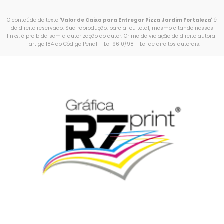
O conteúdo do texto "
Valor de Caixa para Entregar Pizza Jardim Fortaleza
" é
de direito reservado. Sua reprodução, parcial ou total, mesmo citando nossos
links, é proibida sem a autorização do autor. Crime de violação de direito autoral
– artigo 184 do Código Penal –
Lei 9610/98 - Lei de direitos autorais
.