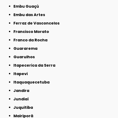
Embu Guaçú
Embu das Artes
Ferraz de Vasconcelos
Francisco Morato
Franco da Rocha
Guararema
Guarulhos
Itapecerica da Serra
Itapevi
Itaquaquecetuba
Jandira
Jundiaí
Juquitiba
Mairiporã