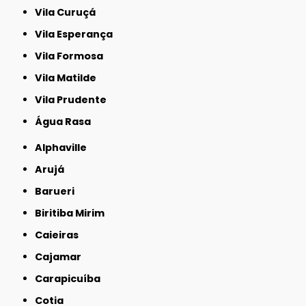
Vila Curuçá
Vila Esperança
Vila Formosa
Vila Matilde
Vila Prudente
Água Rasa
Alphaville
Arujá
Barueri
Biritiba Mirim
Caieiras
Cajamar
Carapicuíba
Cotia