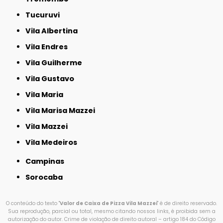
Tucuruvi
Vila Albertina
Vila Endres
Vila Guilherme
Vila Gustavo
Vila Maria
Vila Marisa Mazzei
Vila Mazzei
Vila Medeiros
Campinas
Sorocaba
O conteúdo do texto "
Valor de Caixa de Pizza Vila Mazzei
" é de direito reservado.
Sua reprodução, parcial ou total, mesmo citando nossos links, é proibida sem a
autorização do autor. Crime de violação de direito autoral – artigo 184 do Código