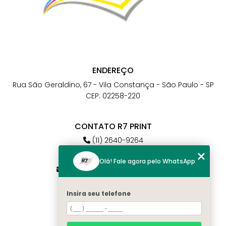
ENDEREÇO
Rua São Geraldino, 67 - Vila Constança - São Paulo - SP
CEP: 02258-220
CONTATO R7 PRINT
(11) 2640-9264
(11) 98784-6664
Olá! Fale agora pelo WhatsApp
atendimento@r7print.com.br
Insira seu telefone
MENU
Home