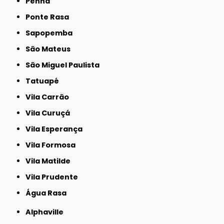
Penha
Ponte Rasa
Sapopemba
São Mateus
São Miguel Paulista
Tatuapé
Vila Carrão
Vila Curuçá
Vila Esperança
Vila Formosa
Vila Matilde
Vila Prudente
Água Rasa
Alphaville