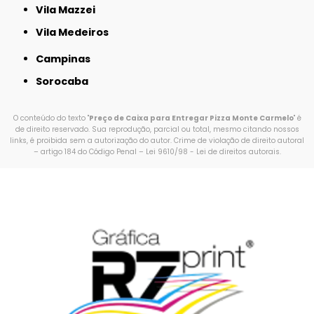
Vila Mazzei
Vila Medeiros
Campinas
Sorocaba
O conteúdo do texto "
Preço de Caixa para Entregar Pizza Monte Carmelo
" é
de direito reservado. Sua reprodução, parcial ou total, mesmo citando nossos
links, é proibida sem a autorização do autor. Crime de violação de direito autoral
– artigo 184 do Código Penal –
Lei 9610/98 - Lei de direitos autorais
.