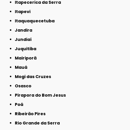
Itapecerica da Serra
Itapevi
Itaquaquecetuba
Jandira
Jundiaí
Juquitiba
Mairiporã
Mauá
Mogi das Cruzes
Osasco
Pirapora do Bom Jesus
Poá
Ribeirão Pires
Rio Grande da Serra