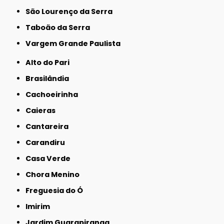
São Lourenço da Serra
Taboão da Serra
Vargem Grande Paulista
Alto do Pari
Brasilândia
Cachoeirinha
Caieras
Cantareira
Carandiru
Casa Verde
Chora Menino
Freguesia do Ó
Imirim
Jardim Guarapiranga