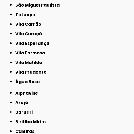
São Miguel Paulista
Tatuapé
Vila Carrão
Vila Curuçá
Vila Esperança
Vila Formosa
Vila Matilde
Vila Prudente
Água Rasa
Alphaville
Arujá
Barueri
Biritiba Mirim
Caieiras