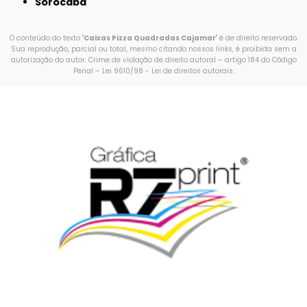
Sorocaba
O conteúdo do texto "
Caixas Pizza Quadradas Cajamar
" é de direito reservado.
Sua reprodução, parcial ou total, mesmo citando nossos links, é proibida sem a
autorização do autor. Crime de violação de direito autoral – artigo 184 do Código
Penal –
Lei 9610/98 - Lei de direitos autorais
.