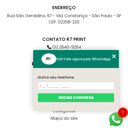
ENDEREÇO
Rua São Geraldino, 67 - Vila Constança - São Paulo - SP
CEP: 02258-220
CONTATO R7 PRINT
(11) 2640-9264
(11) 98784-6664
Olá! Fale agora pelo WhatsApp
atendimento@r7print.com.br
Insira seu telefone
MENU
Home
Quem somos
INICIAR CONVERSA
Contato
Categorias
1
Mapa do site