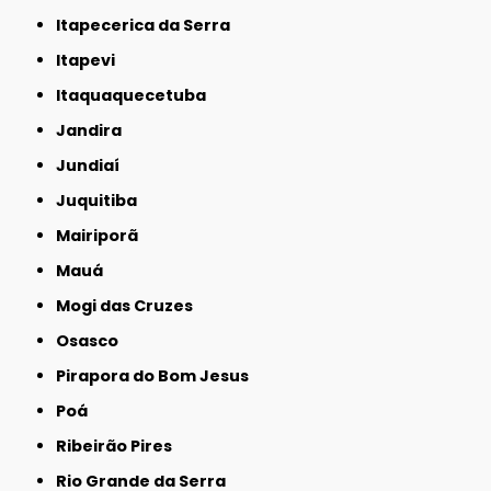
Itapecerica da Serra
Itapevi
Itaquaquecetuba
Jandira
Jundiaí
Juquitiba
Mairiporã
Mauá
Mogi das Cruzes
Osasco
Pirapora do Bom Jesus
Poá
Ribeirão Pires
Rio Grande da Serra