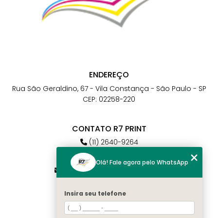
ENDEREÇO
Rua São Geraldino, 67 - Vila Constança - São Paulo - SP
CEP: 02258-220
CONTATO R7 PRINT
(11) 2640-9264
(11) 98784-6664
Olá! Fale agora pelo WhatsApp
atendimento@r7print.com.br
Insira seu telefone
MENU
Home