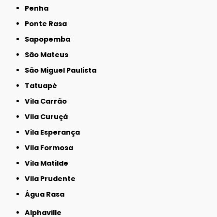
Penha
Ponte Rasa
Sapopemba
São Mateus
São Miguel Paulista
Tatuapé
Vila Carrão
Vila Curuçá
Vila Esperança
Vila Formosa
Vila Matilde
Vila Prudente
Água Rasa
Alphaville