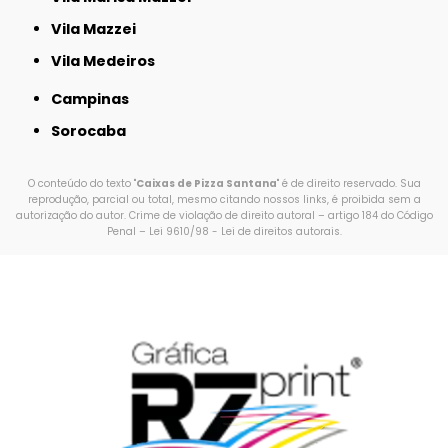
Vila Mazzei
Vila Medeiros
Campinas
Sorocaba
O conteúdo do texto "
Caixas de Pizza Santana
" é de direito reservado. Sua
reprodução, parcial ou total, mesmo citando nossos links, é proibida sem a
autorização do autor. Crime de violação de direito autoral – artigo 184 do Código
Penal –
Lei 9610/98 - Lei de direitos autorais
.