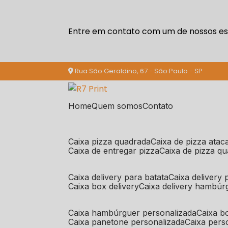
Entre em contato com um de nossos esp
Rua São Geraldino, 67 - São Paulo - SP
Home
Quem somos
Contato
caixa pizza quadrada
caixa de pizza ata
caixa de entregar pizza
caixa de pizza q
caixa delivery para batata
caixa delivery
caixa box delivery
caixa delivery hambúr
caixa hambúrguer personalizada
caixa 
caixa panetone personalizada
caixa per