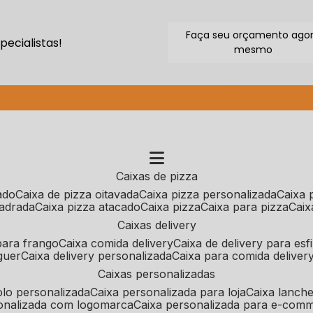
Faça seu orçamento ago
ecialistas!
mesmo
(11) 2640-9264
caixas de pizza
cado
caixa de pizza oitavada
caixa pizza personalizada
caixa
uadrada
caixa pizza atacado
caixa pizza
caixa para pizza
cai
caixas delivery
 para frango
caixa comida delivery
caixa de delivery para esf
guer
caixa delivery personalizada
caixa para comida deliver
caixas personalizadas
bolo personalizada
caixa personalizada para loja
caixa lanch
sonalizada com logomarca
caixa personalizada para e-com