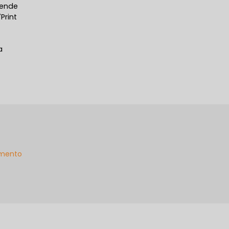
tende
Print
a
mento