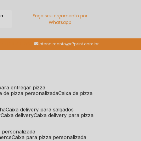
ra
Faça seu orçamento por
Whatsapp
(11) 98784-6664
atendimento@r7print.com.br
 para entregar pizza
xa de pizza personalizada
caixa de pizza
iha
caixa delivery para salgados
y
caixa delivery
caixa delivery para pizza
e personalizada
merce
caixa para pizza personalizada