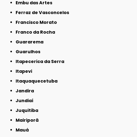
Embu das Artes
Ferraz de Vasconcelos
Francisco Morato
Franco da Rocha
Guararema
Guarulhos
Itapecerica da Serra
Itapevi
Itaquaquecetuba
Jandira
Jundiaí
Juquitiba
Mairiporã
Mauá