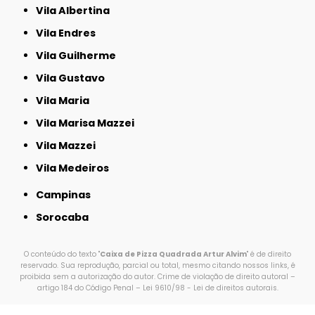
Vila Albertina
Vila Endres
Vila Guilherme
Vila Gustavo
Vila Maria
Vila Marisa Mazzei
Vila Mazzei
Vila Medeiros
Campinas
Sorocaba
O conteúdo do texto "
Caixa de Pizza Quadrada Artur Alvim
" é de direito
reservado. Sua reprodução, parcial ou total, mesmo citando nossos links, é
proibida sem a autorização do autor. Crime de violação de direito autoral –
artigo 184 do Código Penal –
Lei 9610/98 - Lei de direitos autorais
.