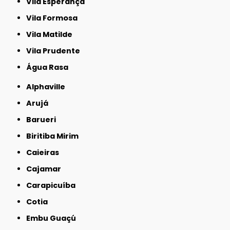
Vila Esperança
Vila Formosa
Vila Matilde
Vila Prudente
Água Rasa
Alphaville
Arujá
Barueri
Biritiba Mirim
Caieiras
Cajamar
Carapicuíba
Cotia
Embu Guaçú