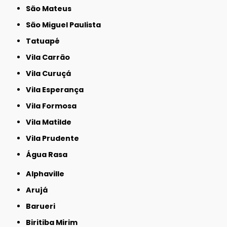
São Mateus
São Miguel Paulista
Tatuapé
Vila Carrão
Vila Curuçá
Vila Esperança
Vila Formosa
Vila Matilde
Vila Prudente
Água Rasa
Alphaville
Arujá
Barueri
Biritiba Mirim