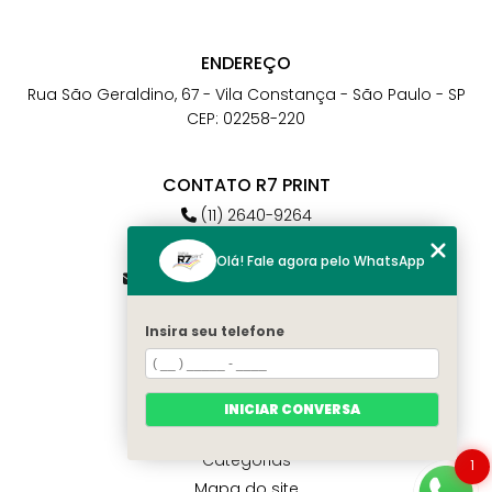
ENDEREÇO
Rua São Geraldino, 67 - Vila Constança - São Paulo - SP
CEP: 02258-220
CONTATO R7 PRINT
(11) 2640-9264
(11) 98784-6664
Olá! Fale agora pelo WhatsApp
atendimento@r7print.com.br
Insira seu telefone
MENU
Home
Quem somos
INICIAR CONVERSA
Contato
Categorias
1
Mapa do site