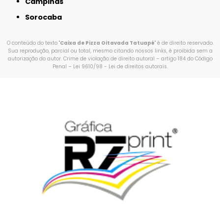
Campinas
Sorocaba
O conteúdo do texto "
Caixa de Pizza Oitavada Tatuapé
" é de direito reservado.
Sua reprodução, parcial ou total, mesmo citando nossos links, é proibida sem a
autorização do autor. Crime de violação de direito autoral – artigo 184 do Código
Penal –
Lei 9610/98 - Lei de direitos autorais
.