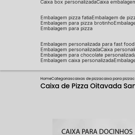
caixa box personalizada
caixa embalage
embalagem pizza fatia
embalagem de piz
embalagem para pizza brotinho
embalag
embalagem para pizza
embalagem personalizada para fast food
embalagem personalizada
caixa person
embalagem para chocolate personalizad
embalagem caixa personalizada
embalag
Home
Categorias
caixas de pizza
caixa para pizza
c
Caixa de Pizza Oitavada Sa