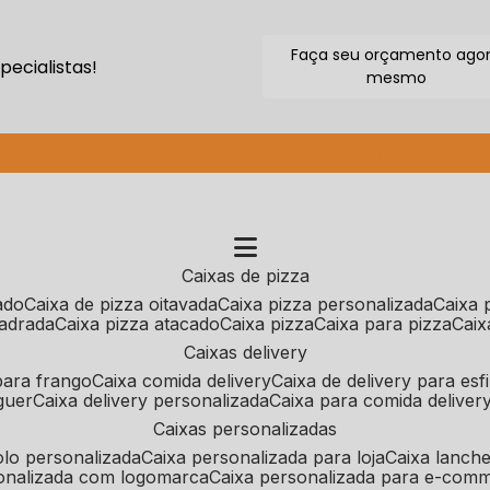
Faça seu orçamento ago
ecialistas!
mesmo
(11) 2640-9264
caixas de pizza
cado
caixa de pizza oitavada
caixa pizza personalizada
caixa
uadrada
caixa pizza atacado
caixa pizza
caixa para pizza
cai
caixas delivery
 para frango
caixa comida delivery
caixa de delivery para esf
guer
caixa delivery personalizada
caixa para comida deliver
caixas personalizadas
bolo personalizada
caixa personalizada para loja
caixa lanch
sonalizada com logomarca
caixa personalizada para e-com