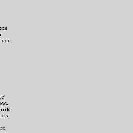
pode
e
pado.
ue
ada,
em de
nais
ada