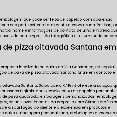
 embalagem que pode ser feita de papelão com aparência
r a sua parte externa totalmente personalizada. Por isso, 
ogomarca, nome e informações de contato de uma empresa qu
senvolvida com impressão fotográfica e ter um fundo encor
a de pizza oitavada Santana em
 empresa localizada no bairro da Vila Constança, na capital
ção de caixa de pizza oitavada Santana. Entre em contato e
a oitavada Santana, Saiba que a R7 Print oferece a solução q
pressões Digitais, por exemplo, caixa de papelão personaliz
aixa de pizza quadrada, embalagens personalizadas, embalag
ce graças aos investimentos da empresa com ótimos profissio
pre a satisfação do cliente e a excelência em produtos e
de caixa embalagem personalizada, embalagem personaliz