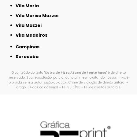
Vila Maria
Vila Marisa Mazzei
Vila Mazzei
Vila Medeiros
Campinas
Sorocaba
O conteúdo do texto "
Caixa de Pizza Atacado Ponte Rasa
" é de direito
reservado. Sua reprodução, parcial ou total, mesmo citando nossos links, é
proibida sem a autorização do autor. Crime de violação de direito autoral –
artigo 184 do Código Penal –
Lei 9610/98 - Lei de direitos autorais
.