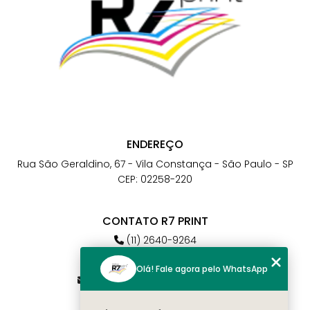
ENDEREÇO
Rua São Geraldino, 67 - Vila Constança - São Paulo - SP
CEP: 02258-220
CONTATO R7 PRINT
(11) 2640-9264
(11) 98784-6664
Olá! Fale agora pelo WhatsApp
atendimento@r7print.com.br