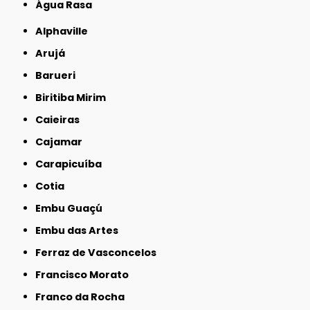
Água Rasa
Alphaville
Arujá
Barueri
Biritiba Mirim
Caieiras
Cajamar
Carapicuíba
Cotia
Embu Guaçú
Embu das Artes
Ferraz de Vasconcelos
Francisco Morato
Franco da Rocha