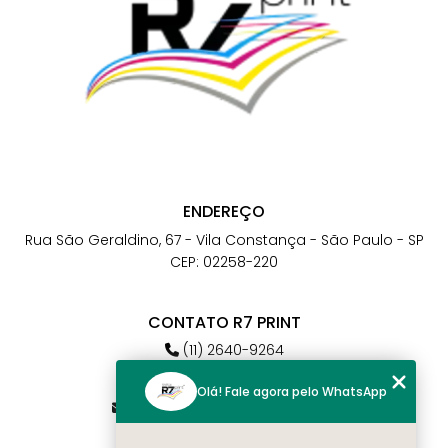
ENDEREÇO
Rua São Geraldino, 67 - Vila Constança - São Paulo - SP
CEP: 02258-220
CONTATO R7 PRINT
(11) 2640-9264
(11) 98784-6664
Olá! Fale agora pelo WhatsApp
atendimento@r7print.com.br