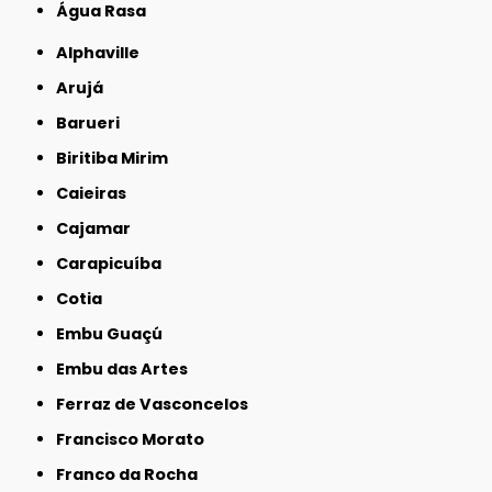
Água Rasa
Alphaville
Arujá
Barueri
Biritiba Mirim
Caieiras
Cajamar
Carapicuíba
Cotia
Embu Guaçú
Embu das Artes
Ferraz de Vasconcelos
Francisco Morato
Franco da Rocha