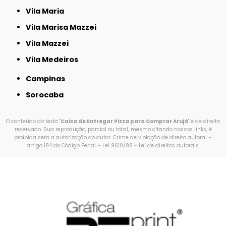
Vila Maria
Vila Marisa Mazzei
Vila Mazzei
Vila Medeiros
Campinas
Sorocaba
O conteúdo do texto "
Caixa de Entregar Pizza para Comprar Arujá
" é de direito
reservado. Sua reprodução, parcial ou total, mesmo citando nossos links, é
proibida sem a autorização do autor. Crime de violação de direito autoral –
artigo 184 do Código Penal –
Lei 9610/98 - Lei de direitos autorais
.