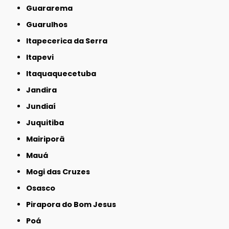
Guararema
Guarulhos
Itapecerica da Serra
Itapevi
Itaquaquecetuba
Jandira
Jundiaí
Juquitiba
Mairiporã
Mauá
Mogi das Cruzes
Osasco
Pirapora do Bom Jesus
Poá