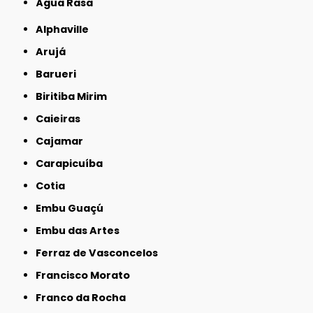
Água Rasa
Alphaville
Arujá
Barueri
Biritiba Mirim
Caieiras
Cajamar
Carapicuíba
Cotia
Embu Guaçú
Embu das Artes
Ferraz de Vasconcelos
Francisco Morato
Franco da Rocha