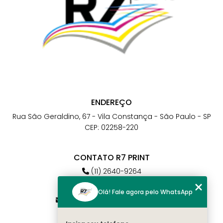
ENDEREÇO
Rua São Geraldino, 67 - Vila Constança - São Paulo - SP
CEP: 02258-220
CONTATO R7 PRINT
(11) 2640-9264
(11) 98784-6664
Olá! Fale agora pelo WhatsApp
atendimento@r7print.com.br