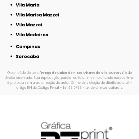
Vila Maria
Vila Marisa Mazzei
Vila Mazzei
Vila Medeiros
Campinas
Sorocaba
O conteúdo do texto "
Preço de Caixa de Pizza Oitavada Vila Gustavo
" é de
direito reservado. Sua reprodução, parcial ou total, mesmo citando nossos links,
é proibida sem a autorização do autor. Crime de violação de direito autoral –
artigo 184 do Código Penal –
Lei 9610/98 - Lei de direitos autorais
.