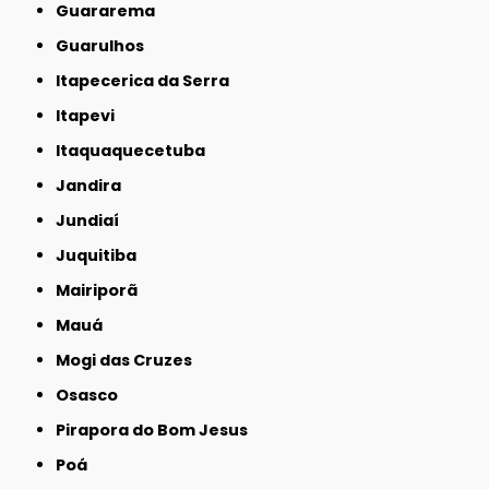
Guararema
Guarulhos
Itapecerica da Serra
Itapevi
Itaquaquecetuba
Jandira
Jundiaí
Juquitiba
Mairiporã
Mauá
Mogi das Cruzes
Osasco
Pirapora do Bom Jesus
Poá