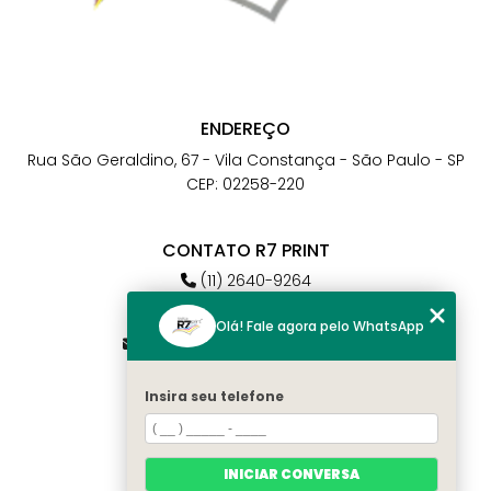
ENDEREÇO
Rua São Geraldino, 67 - Vila Constança - São Paulo - SP
CEP: 02258-220
CONTATO R7 PRINT
(11) 2640-9264
(11) 98784-6664
Olá! Fale agora pelo WhatsApp
atendimento@r7print.com.br
Insira seu telefone
MENU
Home
Quem somos
INICIAR CONVERSA