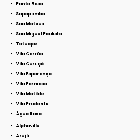
Ponte Rasa
Sapopemba
São Mateus
São Miguel Paulista
Tatuapé
Vila Carrão
Vila Curuçá
Vila Esperança
Vila Formosa
Vila Matilde
Vila Prudente
Água Rasa
Alphaville
Arujá