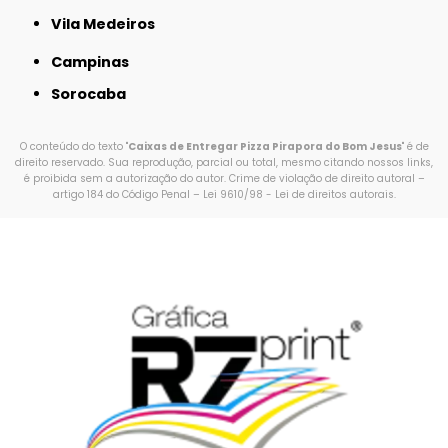
Vila Medeiros
Campinas
Sorocaba
O conteúdo do texto "
Caixas de Entregar Pizza Pirapora do Bom Jesus
" é de
direito reservado. Sua reprodução, parcial ou total, mesmo citando nossos links,
é proibida sem a autorização do autor. Crime de violação de direito autoral –
artigo 184 do Código Penal –
Lei 9610/98 - Lei de direitos autorais
.