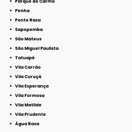
Parque do Carmo
Penha
Ponte Rasa
Sapopemba
São Mateus
São Miguel Paulista
Tatuapé
Vila Carrão
Vila Curuçá
Vila Esperança
Vila Formosa
Vila Matilde
Vila Prudente
Água Rasa