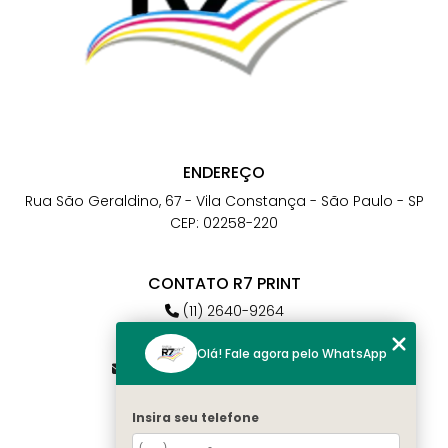
ENDEREÇO
Rua São Geraldino, 67 - Vila Constança - São Paulo - SP
CEP: 02258-220
CONTATO R7 PRINT
(11) 2640-9264
(11) 98784-6664
Olá! Fale agora pelo WhatsApp
atendimento@r7print.com.br
Insira seu telefone
MENU