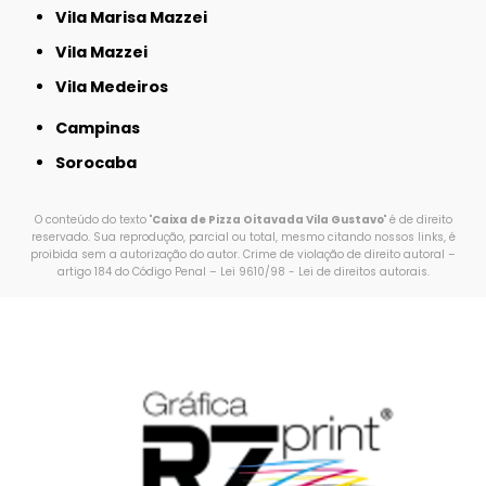
Vila Marisa Mazzei
Vila Mazzei
Vila Medeiros
Campinas
Sorocaba
O conteúdo do texto "
Caixa de Pizza Oitavada Vila Gustavo
" é de direito
reservado. Sua reprodução, parcial ou total, mesmo citando nossos links, é
proibida sem a autorização do autor. Crime de violação de direito autoral –
artigo 184 do Código Penal –
Lei 9610/98 - Lei de direitos autorais
.