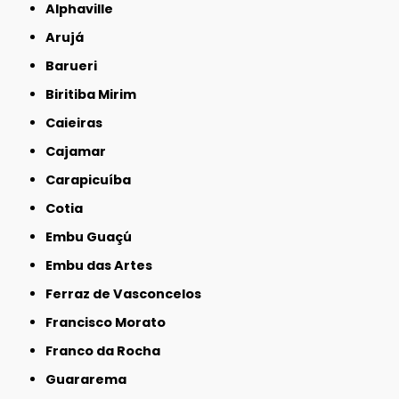
Alphaville
Arujá
Barueri
Biritiba Mirim
Caieiras
Cajamar
Carapicuíba
Cotia
Embu Guaçú
Embu das Artes
Ferraz de Vasconcelos
Francisco Morato
Franco da Rocha
Guararema