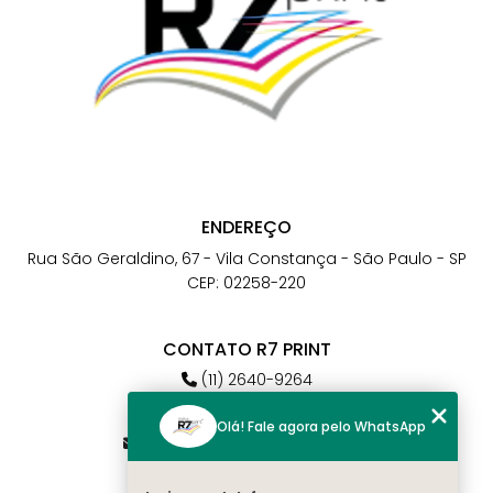
ENDEREÇO
Rua São Geraldino, 67 - Vila Constança - São Paulo - SP
CEP: 02258-220
CONTATO R7 PRINT
(11) 2640-9264
(11) 98784-6664
Olá! Fale agora pelo WhatsApp
atendimento@r7print.com.br