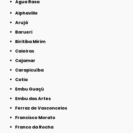
Água Rasa
Alphaville
Arujá
Barueri
Biritiba Mirim
Caieiras
Cajamar
Carapicuíba
Cotia
Embu Guaçú
Embu das Artes
Ferraz de Vasconcelos
Francisco Morato
Franco da Rocha