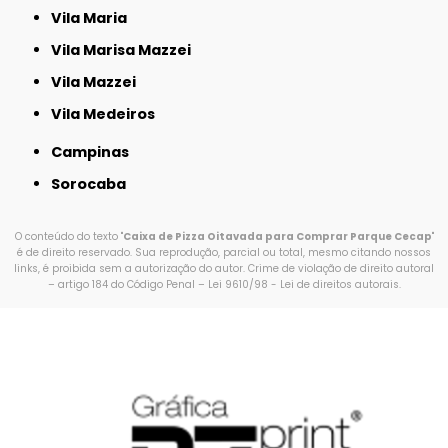
Vila Maria
Vila Marisa Mazzei
Vila Mazzei
Vila Medeiros
Campinas
Sorocaba
O conteúdo do texto "
Caixa de Pizza Oitavada para Comprar Parque Cecap
"
é de direito reservado. Sua reprodução, parcial ou total, mesmo citando nossos
links, é proibida sem a autorização do autor. Crime de violação de direito autoral
– artigo 184 do Código Penal –
Lei 9610/98 - Lei de direitos autorais
.