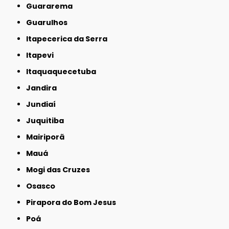
Guararema
Guarulhos
Itapecerica da Serra
Itapevi
Itaquaquecetuba
Jandira
Jundiaí
Juquitiba
Mairiporã
Mauá
Mogi das Cruzes
Osasco
Pirapora do Bom Jesus
Poá