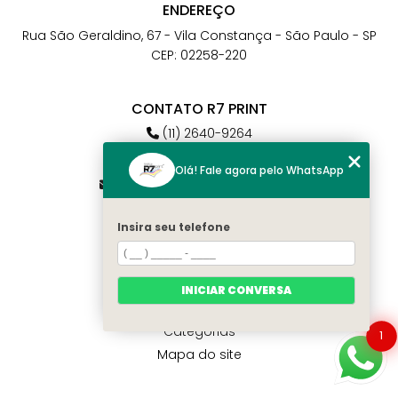
ENDEREÇO
Rua São Geraldino, 67 - Vila Constança - São Paulo - SP
CEP: 02258-220
CONTATO R7 PRINT
(11) 2640-9264
(11) 98784-6664
Olá! Fale agora pelo WhatsApp
atendimento@r7print.com.br
Insira seu telefone
MENU
Home
Quem somos
INICIAR CONVERSA
Contato
Categorias
1
Mapa do site