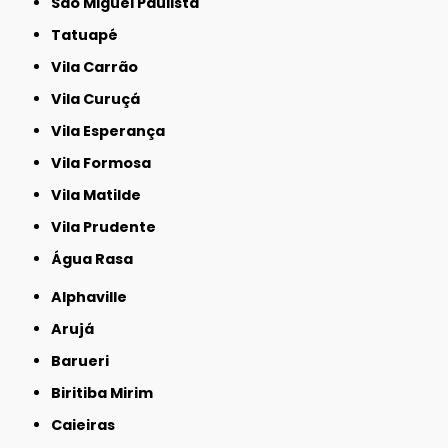
São Miguel Paulista
Tatuapé
Vila Carrão
Vila Curuçá
Vila Esperança
Vila Formosa
Vila Matilde
Vila Prudente
Água Rasa
Alphaville
Arujá
Barueri
Biritiba Mirim
Caieiras