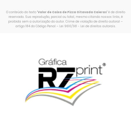
O conteúdo do texto "
Valor de Caixa de Pizza Oitavada Caieras
" é de direito
reservado. Sua reprodução, parcial ou total, mesmo citando nossos links, é
proibida sem a autorização do autor. Crime de violação de direito autoral –
artigo 184 do Código Penal –
Lei 9610/98 - Lei de direitos autorais
.