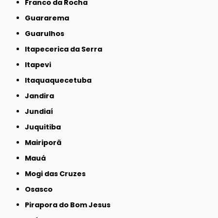
Franco da Rocha
Guararema
Guarulhos
Itapecerica da Serra
Itapevi
Itaquaquecetuba
Jandira
Jundiaí
Juquitiba
Mairiporã
Mauá
Mogi das Cruzes
Osasco
Pirapora do Bom Jesus