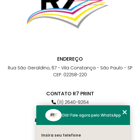
ENDEREÇO
Rua São Geraldino, 67 - Vila Constança - São Paulo - SP
CEP: 02258-220
CONTATO R7 PRINT
(11) 2640-9264
(11) 98784-6664
Olá! Fale agora pelo WhatsApp
atendimento@r7print.com.br
Insira seu telefone
MENU