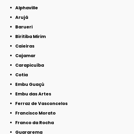
Alphaville
Arujá
Barueri
Biritiba Mirim
Caieiras
Cajamar
Carapicuíba
Cotia
Embu Guaçú
Embu das Artes
Ferraz de Vasconcelos
Francisco Morato
Franco da Rocha
Guararema