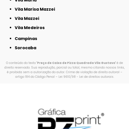
Vila Marisa Mazzei
Vila Mazzei
Vila Medeiros
Campinas
Sorocaba
O conteúdo do texto "
Preço de Caixa de Pizza Quadrada Vila Gustavo
" é de
direito reservado. Sua reprodução, parcial ou total, mesmo citando nossos links,
é proibida sem a autorização do autor. Crime de violação de direito autoral –
artigo 184 do Código Penal –
Lei 9610/98 - Lei de direitos autorais
.