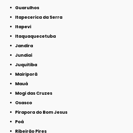
Guarulhos
Itapecerica da Serra
Itapevi
Itaquaquecetuba
Jandira
Jundiaí
Juquitiba
Mairiporã
Mauá
Mogi das Cruzes
Osasco
Pirapora do Bom Jesus
Poá
Ribeirão Pires