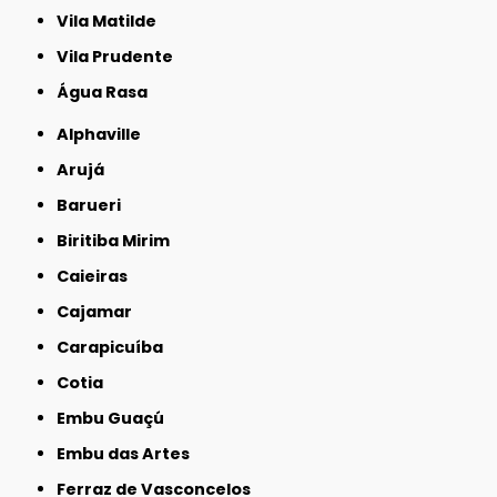
Vila Matilde
Vila Prudente
Água Rasa
Alphaville
Arujá
Barueri
Biritiba Mirim
Caieiras
Cajamar
Carapicuíba
Cotia
Embu Guaçú
Embu das Artes
Ferraz de Vasconcelos