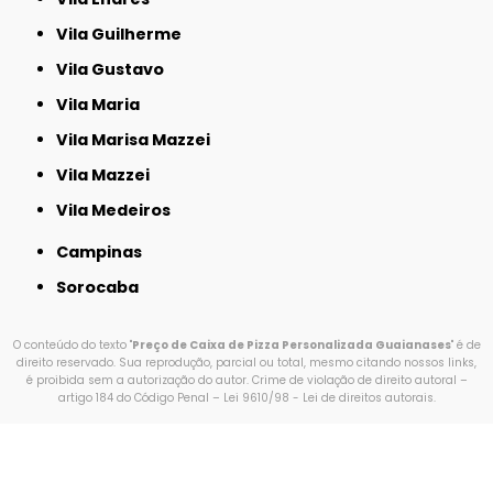
Vila Guilherme
Vila Gustavo
Vila Maria
Vila Marisa Mazzei
Vila Mazzei
Vila Medeiros
Campinas
Sorocaba
O conteúdo do texto "
Preço de Caixa de Pizza Personalizada Guaianases
" é de
direito reservado. Sua reprodução, parcial ou total, mesmo citando nossos links,
é proibida sem a autorização do autor. Crime de violação de direito autoral –
artigo 184 do Código Penal –
Lei 9610/98 - Lei de direitos autorais
.