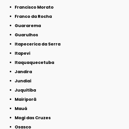
Francisco Morato
Franco da Rocha
Guararema
Guarulhos
Itapecerica da Serra
Itapevi
Itaquaquecetuba
Jandira
Jundiaí
Juquitiba
Mairiporã
Mauá
Mogi das Cruzes
Osasco