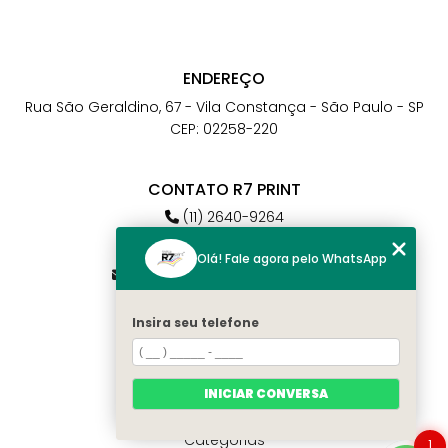
ENDEREÇO
Rua São Geraldino, 67 - Vila Constança - São Paulo - SP
CEP: 02258-220
CONTATO R7 PRINT
(11) 2640-9264
(11) 98784-6664
Olá! Fale agora pelo WhatsApp
atendimento@r7print.com.br
Insira seu telefone
MENU
Home
Quem somos
INICIAR CONVERSA
Contato
Categorias
1