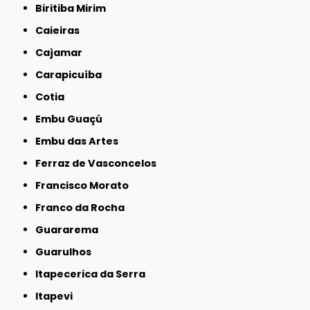
Biritiba Mirim
Caieiras
Cajamar
Carapicuíba
Cotia
Embu Guaçú
Embu das Artes
Ferraz de Vasconcelos
Francisco Morato
Franco da Rocha
Guararema
Guarulhos
Itapecerica da Serra
Itapevi