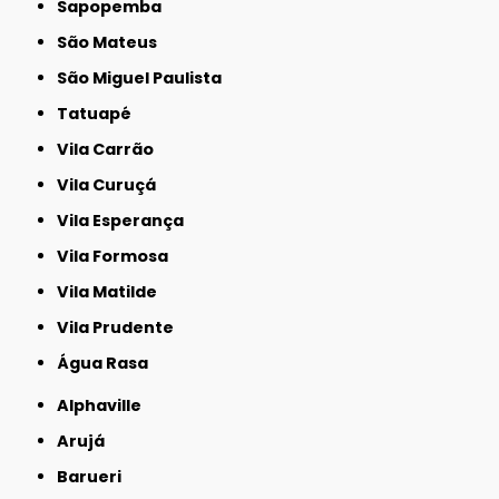
Sapopemba
São Mateus
São Miguel Paulista
Tatuapé
Vila Carrão
Vila Curuçá
Vila Esperança
Vila Formosa
Vila Matilde
Vila Prudente
Água Rasa
Alphaville
Arujá
Barueri