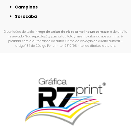
Campinas
Sorocaba
O conteúdo do texto "
Preço de Caixa de Pizza Ermelino Matarazzo
" é de direito
reservado. Sua reprodução, parcial ou total, mesmo citando nossos links, é
proibida sem a autorização do autor. Crime de violação de direito autoral –
artigo 184 do Código Penal –
Lei 9610/98 - Lei de direitos autorais
.