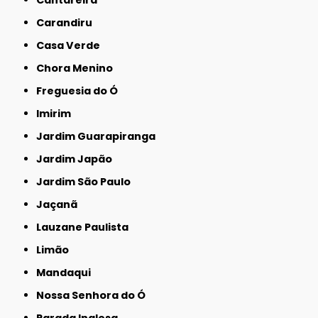
Carandiru
Casa Verde
Chora Menino
Freguesia do Ó
Imirim
Jardim Guarapiranga
Jardim Japão
Jardim São Paulo
Jaçanã
Lauzane Paulista
Limão
Mandaqui
Nossa Senhora do Ó
Parada Inglesa