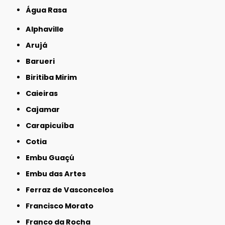
Água Rasa
Alphaville
Arujá
Barueri
Biritiba Mirim
Caieiras
Cajamar
Carapicuíba
Cotia
Embu Guaçú
Embu das Artes
Ferraz de Vasconcelos
Francisco Morato
Franco da Rocha