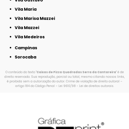
Vila Maria
Vila Marisa Mazzei
Vila Mazzei
Vila Medeiros
Campinas
Sorocaba
O conteúdo do texto "
Caixas de Pizza Quadradas Serra da Cantareira
" é de
direito reservado. Sua reprodução, parcial ou total, mesmo citando nossos links,
é proibida sem a autorização do autor. Crime de violação de direito autoral –
artigo 184 do Código Penal –
Lei 9610/98 - Lei de direitos autorais
.