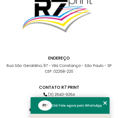
ENDEREÇO
Rua São Geraldino, 67 - Vila Constança - São Paulo - SP
CEP: 02258-220
CONTATO R7 PRINT
(11) 2640-9264
(11) 98784-6664
Olá! Fale agora pelo WhatsApp
atendimento@r7print.com.br