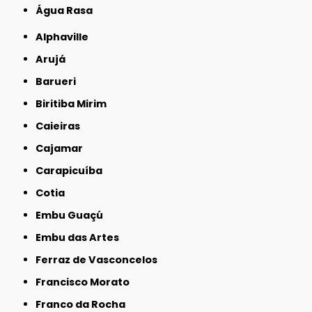
Água Rasa
Alphaville
Arujá
Barueri
Biritiba Mirim
Caieiras
Cajamar
Carapicuíba
Cotia
Embu Guaçú
Embu das Artes
Ferraz de Vasconcelos
Francisco Morato
Franco da Rocha