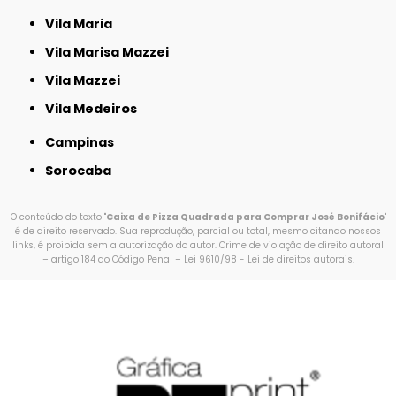
Vila Maria
Vila Marisa Mazzei
Vila Mazzei
Vila Medeiros
Campinas
Sorocaba
O conteúdo do texto "
Caixa de Pizza Quadrada para Comprar José Bonifácio
"
é de direito reservado. Sua reprodução, parcial ou total, mesmo citando nossos
links, é proibida sem a autorização do autor. Crime de violação de direito autoral
– artigo 184 do Código Penal –
Lei 9610/98 - Lei de direitos autorais
.