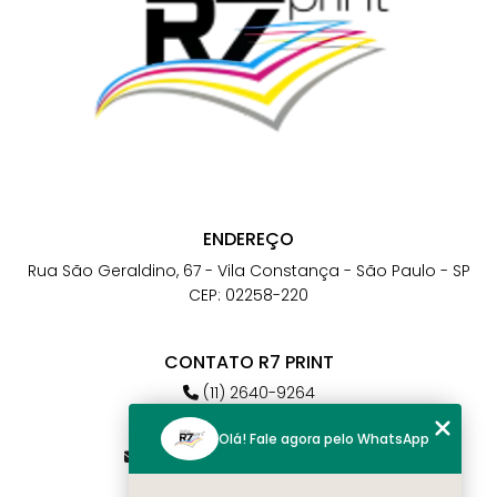
ENDEREÇO
Rua São Geraldino, 67 - Vila Constança - São Paulo - SP
CEP: 02258-220
CONTATO R7 PRINT
(11) 2640-9264
(11) 98784-6664
Olá! Fale agora pelo WhatsApp
atendimento@r7print.com.br