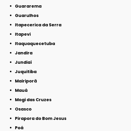
Guararema
Guarulhos
Itapecerica da Serra
Itapevi
Itaquaquecetuba
Jandira
Jundiaí
Juquitiba
Mairiporã
Mauá
Mogi das Cruzes
Osasco
Pirapora do Bom Jesus
Poá