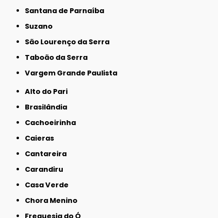
Santana de Parnaíba
Suzano
São Lourenço da Serra
Taboão da Serra
Vargem Grande Paulista
Alto do Pari
Brasilândia
Cachoeirinha
Caieras
Cantareira
Carandiru
Casa Verde
Chora Menino
Freguesia do Ó