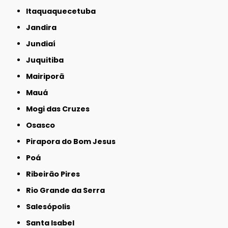
Itaquaquecetuba
Jandira
Jundiaí
Juquitiba
Mairiporã
Mauá
Mogi das Cruzes
Osasco
Pirapora do Bom Jesus
Poá
Ribeirão Pires
Rio Grande da Serra
Salesópolis
Santa Isabel