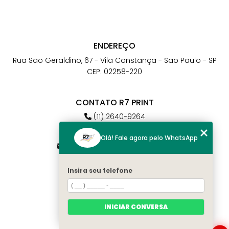
ENDEREÇO
Rua São Geraldino, 67 - Vila Constança - São Paulo - SP
CEP: 02258-220
CONTATO R7 PRINT
(11) 2640-9264
(11) 98784-6664
Olá! Fale agora pelo WhatsApp
atendimento@r7print.com.br
Insira seu telefone
MENU
Home
Quem somos
INICIAR CONVERSA
Contato