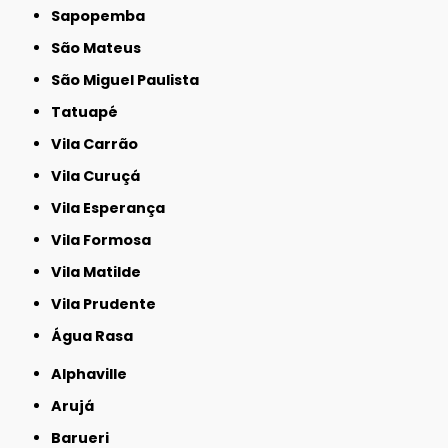
Sapopemba
São Mateus
São Miguel Paulista
Tatuapé
Vila Carrão
Vila Curuçá
Vila Esperança
Vila Formosa
Vila Matilde
Vila Prudente
Água Rasa
Alphaville
Arujá
Barueri