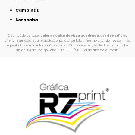
Campinas
Sorocaba
O conteúdo do texto "
Valor de Caixa de Pizza Quadrada Alto do Pari
" é de
direito reservado. Sua reprodução, parcial ou total, mesmo citando nossos links,
é proibida sem a autorização do autor. Crime de violação de direito autoral –
artigo 184 do Código Penal –
Lei 9610/98 - Lei de direitos autorais
.