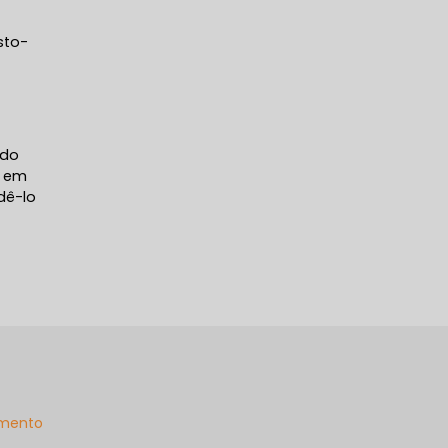
sto-
ndo
e em
dê-lo
mento