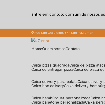
Entre em contato com um de nossos esp
Rua São Geraldino, 67 - São Paulo - SP
Home
Quem somos
Contato
caixa pizza quadrada
caixa de pizza ata
caixa de entregar pizza
caixa de pizza q
caixa delivery para batata
caixa delivery
caixa box delivery
caixa delivery hambúr
caixa hambúrguer personalizada
caixa 
caixa panetone personalizada
caixa per