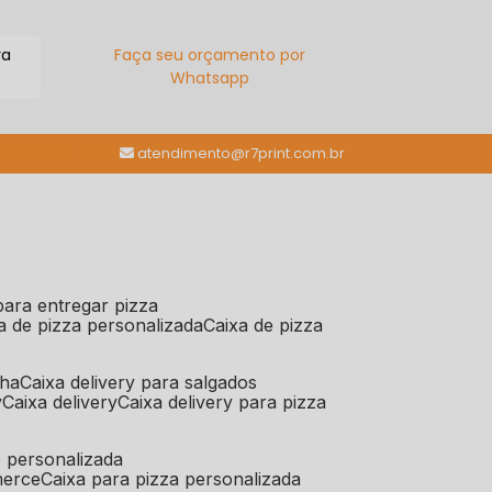
ra
Faça seu orçamento por
Whatsapp
(11) 98784-6664
atendimento@r7print.com.br
 para entregar pizza
xa de pizza personalizada
caixa de pizza
iha
caixa delivery para salgados
y
caixa delivery
caixa delivery para pizza
e personalizada
merce
caixa para pizza personalizada