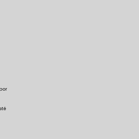
 por
e
até