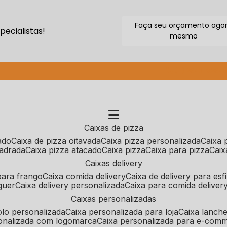
Faça seu orçamento ago
ecialistas!
mesmo
(11) 2640-9264
caixas de pizza
cado
caixa de pizza oitavada
caixa pizza personalizada
caixa
uadrada
caixa pizza atacado
caixa pizza
caixa para pizza
cai
caixas delivery
 para frango
caixa comida delivery
caixa de delivery para esf
guer
caixa delivery personalizada
caixa para comida deliver
caixas personalizadas
bolo personalizada
caixa personalizada para loja
caixa lanch
sonalizada com logomarca
caixa personalizada para e-com