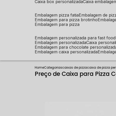
caixa box personalizada
caixa embalage
embalagem pizza fatia
embalagem de piz
embalagem para pizza brotinho
embalag
embalagem para pizza
embalagem personalizada para fast food
embalagem personalizada
caixa person
embalagem para chocolate personalizad
embalagem caixa personalizada
embalag
Home
Categorias
caixas de pizza
caixa de pizza pe
Preço de Caixa para Pizza C