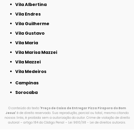
Vila Albertina
Vila Endres
Vila Guilherme
Vila Gustavo
Vila Maria
Vila Marisa Mazzei
Vila Mazzei
Vila Medeiros
Campinas
Sorocaba
O conteúdo do texto "
Preço de Caixa de Entregar Pizza Pirapora do Bom
Jesus
" é de direito reservado. Sua reprodução, parcial ou total, mesmo citando
nossos links, é proibida sem a autorização do autor. Crime de violação de direito
autoral – artigo 184 do Código Penal –
Lei 9610/98 - Lei de direitos autorais
.