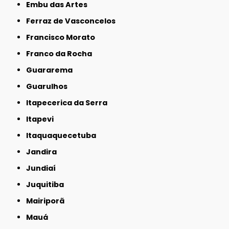
Embu das Artes
Ferraz de Vasconcelos
Francisco Morato
Franco da Rocha
Guararema
Guarulhos
Itapecerica da Serra
Itapevi
Itaquaquecetuba
Jandira
Jundiaí
Juquitiba
Mairiporã
Mauá