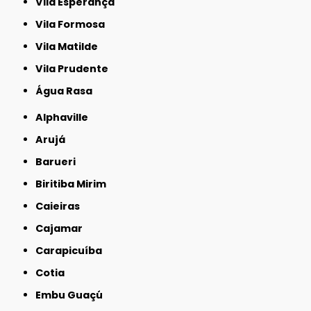
Vila Esperança
Vila Formosa
Vila Matilde
Vila Prudente
Água Rasa
Alphaville
Arujá
Barueri
Biritiba Mirim
Caieiras
Cajamar
Carapicuíba
Cotia
Embu Guaçú