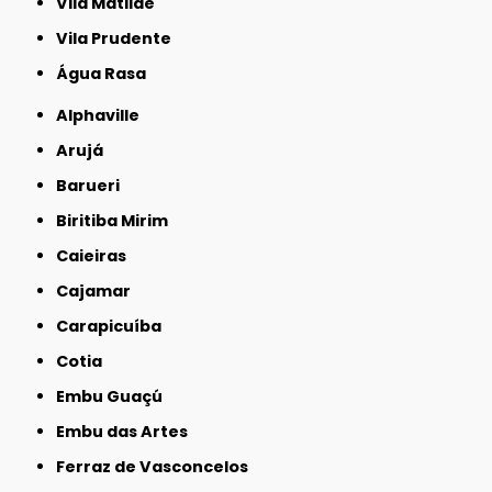
Vila Matilde
Vila Prudente
Água Rasa
Alphaville
Arujá
Barueri
Biritiba Mirim
Caieiras
Cajamar
Carapicuíba
Cotia
Embu Guaçú
Embu das Artes
Ferraz de Vasconcelos