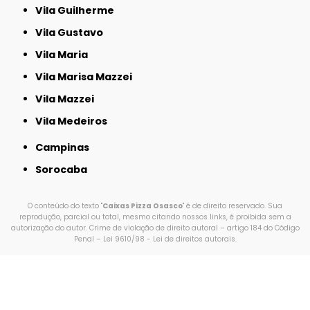
Vila Guilherme
Vila Gustavo
Vila Maria
Vila Marisa Mazzei
Vila Mazzei
Vila Medeiros
Campinas
Sorocaba
O conteúdo do texto "
Caixas Pizza Osasco
" é de direito reservado. Sua
reprodução, parcial ou total, mesmo citando nossos links, é proibida sem a
autorização do autor. Crime de violação de direito autoral – artigo 184 do Código
Penal –
Lei 9610/98 - Lei de direitos autorais
.