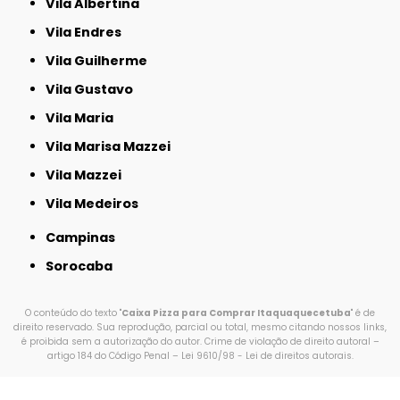
Vila Albertina
Vila Endres
Vila Guilherme
Vila Gustavo
Vila Maria
Vila Marisa Mazzei
Vila Mazzei
Vila Medeiros
Campinas
Sorocaba
O conteúdo do texto "
Caixa Pizza para Comprar Itaquaquecetuba
" é de
direito reservado. Sua reprodução, parcial ou total, mesmo citando nossos links,
é proibida sem a autorização do autor. Crime de violação de direito autoral –
artigo 184 do Código Penal –
Lei 9610/98 - Lei de direitos autorais
.