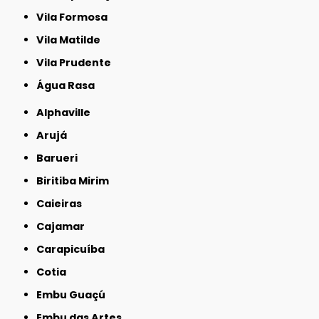
Vila Formosa
Vila Matilde
Vila Prudente
Água Rasa
Alphaville
Arujá
Barueri
Biritiba Mirim
Caieiras
Cajamar
Carapicuíba
Cotia
Embu Guaçú
Embu das Artes