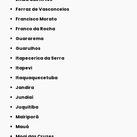
Ferraz de Vasconcelos
Francisco Morato
Franco da Rocha
Guararema
Guarulhos
Itapecerica da Serra
Itapevi
Itaquaquecetuba
Jandira
Jundiaí
Juquitiba
Mairiporã
Mauá
Mogi das Cruzes