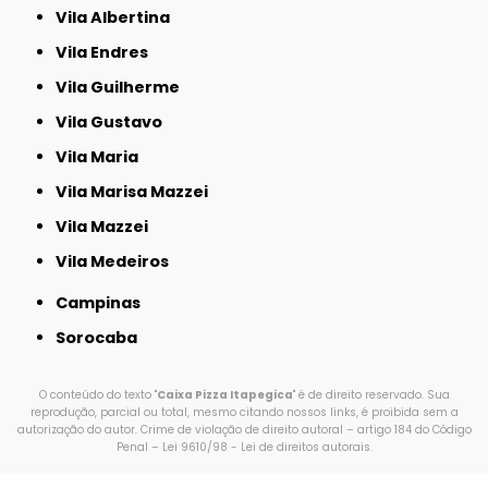
Vila Albertina
Vila Endres
Vila Guilherme
Vila Gustavo
Vila Maria
Vila Marisa Mazzei
Vila Mazzei
Vila Medeiros
Campinas
Sorocaba
O conteúdo do texto "
Caixa Pizza Itapegica
" é de direito reservado. Sua
reprodução, parcial ou total, mesmo citando nossos links, é proibida sem a
autorização do autor. Crime de violação de direito autoral – artigo 184 do Código
Penal –
Lei 9610/98 - Lei de direitos autorais
.