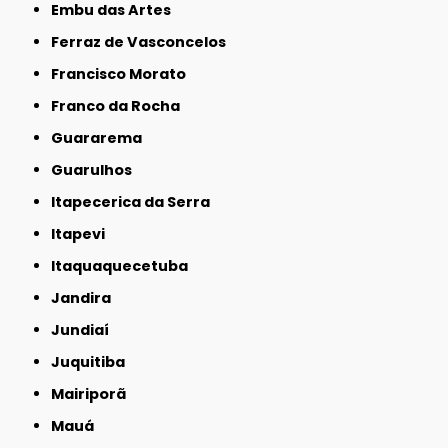
Embu das Artes
Ferraz de Vasconcelos
Francisco Morato
Franco da Rocha
Guararema
Guarulhos
Itapecerica da Serra
Itapevi
Itaquaquecetuba
Jandira
Jundiaí
Juquitiba
Mairiporã
Mauá