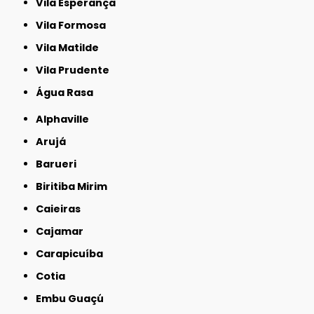
Vila Esperança
Vila Formosa
Vila Matilde
Vila Prudente
Água Rasa
Alphaville
Arujá
Barueri
Biritiba Mirim
Caieiras
Cajamar
Carapicuíba
Cotia
Embu Guaçú