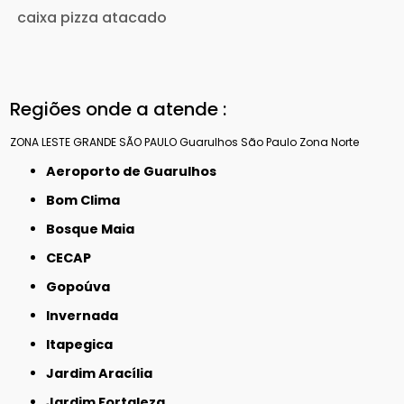
caixa pizza atacado
Regiões onde a atende :
ZONA LESTE
GRANDE SÃO PAULO
Guarulhos
São Paulo
Zona Norte
Aeroporto de Guarulhos
Bom Clima
Bosque Maia
CECAP
Gopoúva
Invernada
Itapegica
Jardim Aracília
Jardim Fortaleza