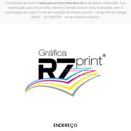
O conteúdo do texto "
Caixa para Pizza Vila Barros
" é de direito reservado. Sua
reprodução, parcial ou total, mesmo citando nossos links, é proibida sem a
autorização do autor. Crime de violação de direito autoral – artigo 184 do Código
Penal –
Lei 9610/98 - Lei de direitos autorais
.
ENDEREÇO