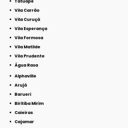
Tatuapé
Vila Carrão
Vila Curuçá
Vila Esperança
Vila Formosa
Vila Matilde
Vila Prudente
Água Rasa
Alphaville
Arujá
Barueri
Biritiba Mirim
Caieiras
Cajamar