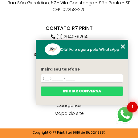
Rua São Geraldino, 67 - Vila Constança - São Paulo - SP
CEP: 02258-220
CONTATO R7 PRINT
(11) 2640-9264
(11) 98784-6664
Olá! Fale agora pelo WhatsApp
atendimento@r7print.com.br
Insira seu telefone
MENU
Home
Quem somos
INICIAR CONVERSA
Contato
Categorias
1
Mapa do site
Copyright © R7 Print. (Lei 9610 de 19/02/1998)