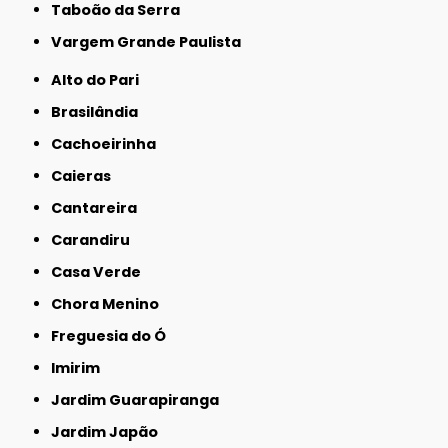
Taboão da Serra
Vargem Grande Paulista
Alto do Pari
Brasilândia
Cachoeirinha
Caieras
Cantareira
Carandiru
Casa Verde
Chora Menino
Freguesia do Ó
Imirim
Jardim Guarapiranga
Jardim Japão