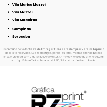
Vila Marisa Mazzei
Vila Mazzei
Vila Medeiros
Campinas
Sorocaba
O conteúdo do texto "
Caixa de Entregar Pizza para Comprar Jardim Japão
" é
de direito reservado. Sua reprodução, parcial ou total, mesmo citando nossos
links, é proibida sem a autorização do autor. Crime de violação de direito autoral
– artigo 184 do Código Penal –
Lei 9610/98 - Lei de direitos autorais
.