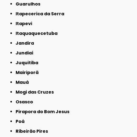
Guarulhos
Itapecerica da Serra
Itapevi
Itaquaquecetuba
Jandira
Jundiaí
Juquitiba
Mairiporã
Mauá
Mogi das Cruzes
Osasco
Pirapora do Bom Jesus
Poá
Ribeirão Pires