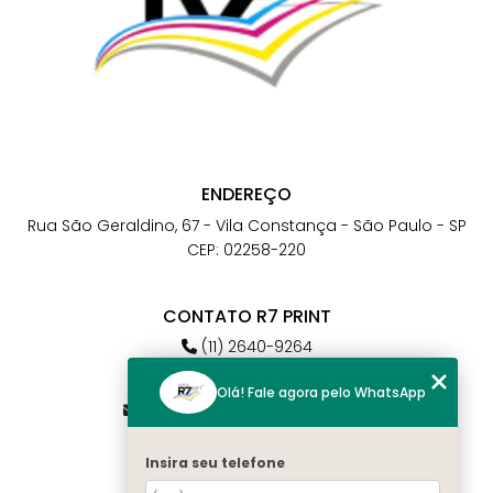
ENDEREÇO
Rua São Geraldino, 67 - Vila Constança - São Paulo - SP
CEP: 02258-220
CONTATO R7 PRINT
(11) 2640-9264
(11) 98784-6664
Olá! Fale agora pelo WhatsApp
atendimento@r7print.com.br
Insira seu telefone
MENU