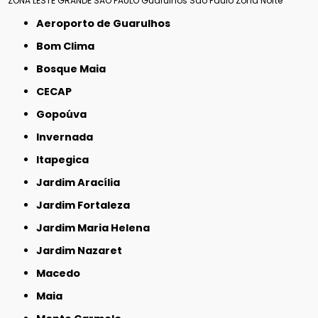
ZONA LESTE
GRANDE SÃO PAULO
Guarulhos
São Paulo
Zona Norte
Aeroporto de Guarulhos
Bom Clima
Bosque Maia
CECAP
Gopoúva
Invernada
Itapegica
Jardim Aracília
Jardim Fortaleza
Jardim Maria Helena
Jardim Nazaret
Macedo
Maia